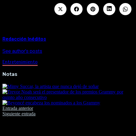
About Author
Redacción Inéditos
See author's posts
Entretenimiento
Notas
Navegación
Entrada anterior
Siguiente entrada
de
entradas
Deja una respuesta