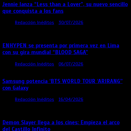
Jennie lanza “Less than a Lover”, su nuevo sencillo
que conquista a los fans
por
Redacción Inéditos
30/07/2026
3 mins
1
semana
ENHYPEN se presenta por primera vez en Lima
con su gira mundial “BLOOD SAGA”
por
Redacción Inéditos
06/07/2026
4 mins
1 mes
Samsung potencia ‘BTS WORLD TOUR ‘ARIRANG’’
con Galaxy
por
Redacción Inéditos
16/04/2026
4 mins
4
meses
Demon Slayer llega a los cines: Empieza el arco
del Castillo Infinito