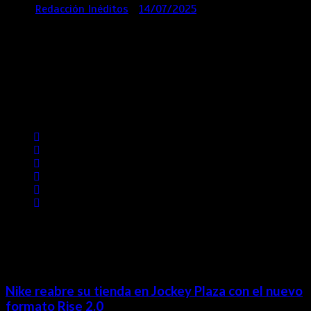
por
Redacción Inéditos
14/07/2025
3 mins
1 año
Contácta con nosotros
Lima- Perú
revista@ineditos.pe
Revista Digital
MÁS NOTICIAS
Nike reabre su tienda en Jockey Plaza con el nuevo
formato Rise 2.0