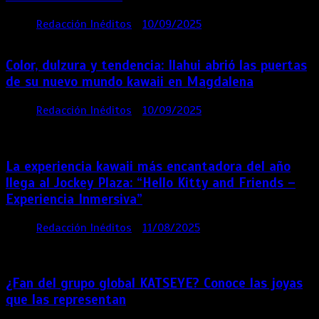
por
Redacción Inéditos
10/09/2025
1 min
11 meses
Color, dulzura y tendencia: Ilahui abrió las puertas
de su nuevo mundo kawaii en Magdalena
por
Redacción Inéditos
10/09/2025
3 mins
11
meses
La experiencia kawaii más encantadora del año
llega al Jockey Plaza: “Hello Kitty and Friends –
Experiencia Inmersiva”
por
Redacción Inéditos
11/08/2025
2 mins
12
meses
¿Fan del grupo global KATSEYE? Conoce las joyas
que las representan