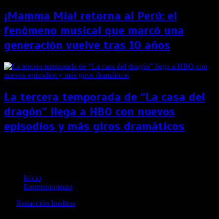
¡Mamma Mia! retorna al Perú: el
fenómeno musical que marcó una
generación vuelve tras 10 años
La tercera temporada de “La casa del
dragón” llega a HBO con nuevos
episodios y más giros dramáticos
Zapatillas que usó Kanye West en los Grammy
fueron vendidas por 1.8 billones de dólares
Inicio
Entretenimiento
por
Redacción Inéditos
revista@ineditos.pe