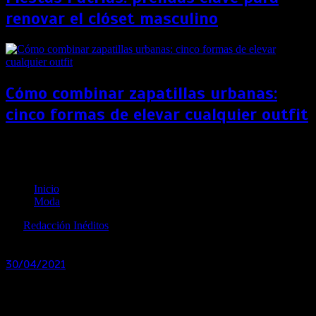
renovar el clóset masculino
Cómo combinar zapatillas urbanas:
cinco formas de elevar cualquier outfit
Diana de Gales: vestido de novia de la princesa se
exhibirá por primera vez
Inicio
Moda
por
Redacción Inéditos
revista@ineditos.pe
30/04/2021
0
5 años
Por primera vez en más de 25 años, el vestido formará
parte de una exposición en el palacio de Kensington, en