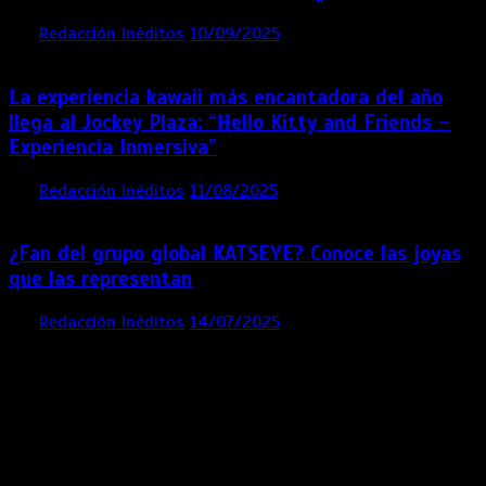
por
Redacción Inéditos
10/09/2025
3 mins
11 meses
La experiencia kawaii más encantadora del año
llega al Jockey Plaza: “Hello Kitty and Friends –
Experiencia Inmersiva”
por
Redacción Inéditos
11/08/2025
2 mins
12 meses
¿Fan del grupo global KATSEYE? Conoce las joyas
que las representan
por
Redacción Inéditos
14/07/2025
3 mins
1 año
Contácta con nosotros
Lima- Perú
revista@ineditos.pe
Revista Digital