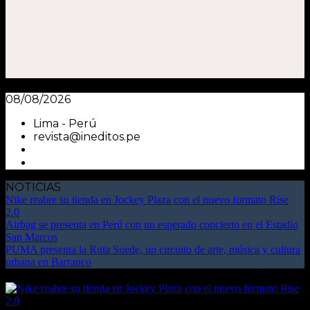
08/08/2026
Lima - Perú
revista@ineditos.pe
NOTICIAS
Nike reabre su tienda en Jockey Plaza con el nuevo formato Rise
2.0
Airbag se presenta en Perú con un esperado concierto en el Estadio
San Marcos
PUMA presenta la Ruta Suede, un circuito de arte, música y cultura
urbana en Barranco