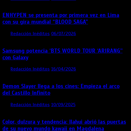
ENHYPEN se presenta por primera vez en Lima
con su gira mundial “BLOOD SAGA”
por
Redacción Inéditos
06/07/2026
4 mins
1 mes
Samsung potencia ‘BTS WORLD TOUR ‘ARIRANG’’
con Galaxy
por
Redacción Inéditos
16/04/2026
4 mins
4 meses
Demon Slayer llega a los cines: Empieza el arco
del Castillo Infinito
por
Redacción Inéditos
10/09/2025
1 min
11 meses
Color, dulzura y tendencia: Ilahui abrió las puertas
de su nuevo mundo kawaii en Magdalena