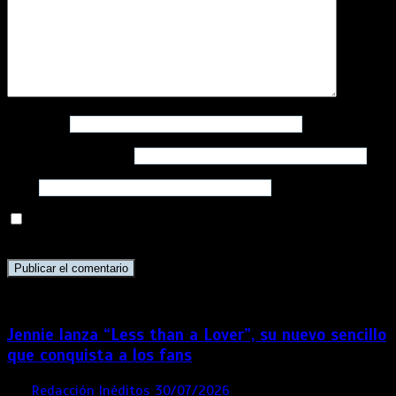
Nombre
*
Correo electrónico
*
Web
Guarda mi nombre, correo electrónico y web en este
navegador para la próxima vez que comente.
Jennie lanza “Less than a Lover”, su nuevo sencillo
que conquista a los fans
por
Redacción Inéditos
30/07/2026
3 mins
1 semana