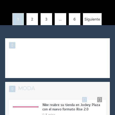
H&M lanza su app en Perú con
1
2
3
…
6
Siguiente
beneficios exclusivos y compras
personalizadas
3 mins
Spider-Man y Pandora unen fuerzas en
una colección que celebra el legado del
superhéroe
3 mins
MODA
Nike reabre su tienda en Jockey Plaza
con el nuevo formato Rise 2.0