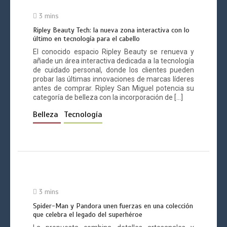
3 mins
Nike reabre su tienda en Jockey Plaza
con el nuevo formato Rise 2.0
Ripley Beauty Tech: la nueva zona interactiva con lo
3 mins
último en tecnología para el cabello
El conocido espacio Ripley Beauty se renueva y
añade un área interactiva dedicada a la tecnología
de cuidado personal, donde los clientes pueden
probar las últimas innovaciones de marcas líderes
antes de comprar. Ripley San Miguel potencia su
categoría de belleza con la incorporación de […]
PUMA presenta la Ruta Suede, un
circuito de arte, música y cultura
Belleza
Tecnología
urbana en Barranco
3 mins
H&M lanza su app en Perú con
3 mins
beneficios exclusivos y compras
Spider-Man y Pandora unen fuerzas en una colección
personalizadas
que celebra el legado del superhéroe
3 mins