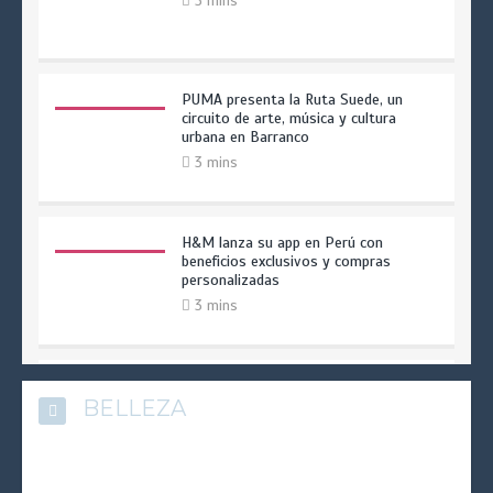
3 mins
PUMA presenta la Ruta Suede, un
circuito de arte, música y cultura
urbana en Barranco
3 mins
H&M lanza su app en Perú con
beneficios exclusivos y compras
personalizadas
3 mins
Spider-Man y Pandora unen fuerzas en
BELLEZA
una colección que celebra el legado del
superhéroe
3 mins