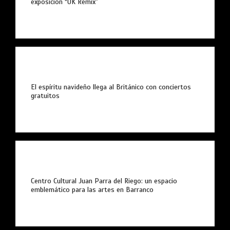
exposición “UK Remix”
El espíritu navideño llega al Británico con conciertos
gratuitos
PUMA presenta la Ruta Suede, un
Centro Cultural Juan Parra del Riego: un espacio
circuito de arte, música y cultura
emblemático para las artes en Barranco
urbana en Barranco
3 mins