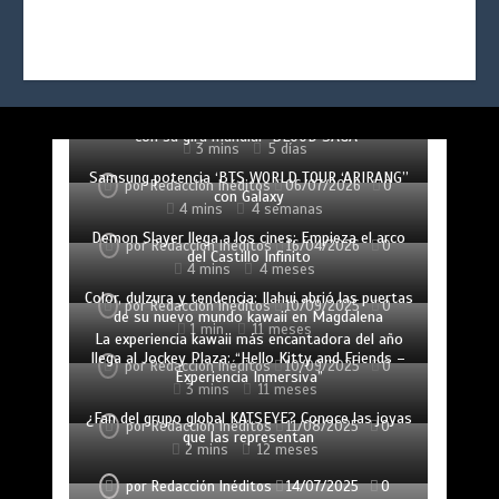
Jennie lanza “Less than a Lover”, su nuevo
sencillo que conquista a los fans
ENHYPEN se presenta por primera vez en Lima
por
Redacción Inéditos
30/07/2026
0
con su gira mundial “BLOOD SAGA”
3 mins
5 días
Samsung potencia ‘BTS WORLD TOUR ‘ARIRANG’’
por
Redacción Inéditos
06/07/2026
0
con Galaxy
4 mins
4 semanas
Demon Slayer llega a los cines: Empieza el arco
por
Redacción Inéditos
16/04/2026
0
del Castillo Infinito
4 mins
4 meses
Color, dulzura y tendencia: Ilahui abrió las puertas
por
Redacción Inéditos
10/09/2025
0
de su nuevo mundo kawaii en Magdalena
1 min
11 meses
La experiencia kawaii más encantadora del año
llega al Jockey Plaza: “Hello Kitty and Friends –
por
Redacción Inéditos
10/09/2025
0
Experiencia Inmersiva”
3 mins
11 meses
¿Fan del grupo global KATSEYE? Conoce las joyas
por
Redacción Inéditos
11/08/2025
0
que las representan
2 mins
12 meses
por
Redacción Inéditos
14/07/2025
0