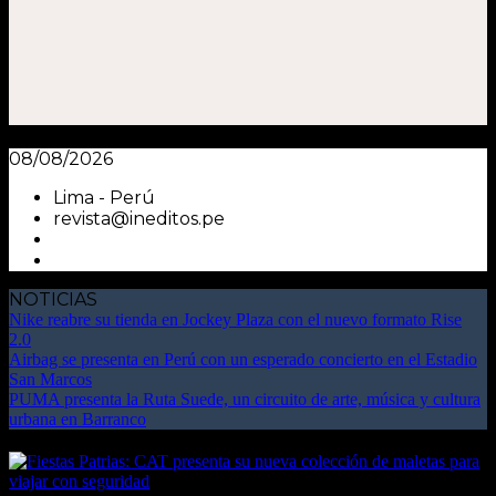
08/08/2026
Lima - Perú
revista@ineditos.pe
NOTICIAS
Nike reabre su tienda en Jockey Plaza con el nuevo formato Rise
2.0
Airbag se presenta en Perú con un esperado concierto en el Estadio
San Marcos
PUMA presenta la Ruta Suede, un circuito de arte, música y cultura
urbana en Barranco