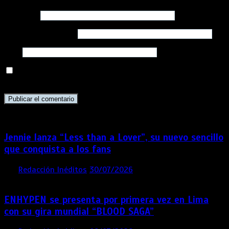
Nombre
*
Correo electrónico
*
Web
Guarda mi nombre, correo electrónico y web en este
navegador para la próxima vez que comente.
Jennie lanza “Less than a Lover”, su nuevo sencillo
que conquista a los fans
por
Redacción Inéditos
30/07/2026
3 mins
1 semana
ENHYPEN se presenta por primera vez en Lima
con su gira mundial “BLOOD SAGA”