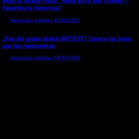
llega al Jockey Plaza: “Hello Kitty and Friends –
Experiencia Inmersiva”
por
Redacción Inéditos
11/08/2025
2 mins
12 meses
¿Fan del grupo global KATSEYE? Conoce las joyas
que las representan
por
Redacción Inéditos
14/07/2025
3 mins
1 año
Contácta con nosotros
Lima- Perú
revista@ineditos.pe
Revista Digital