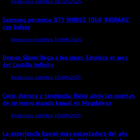
por
Redacción Inéditos
06/07/2026
4 mins
1 mes
Samsung potencia ‘BTS WORLD TOUR ‘ARIRANG’’
con Galaxy
por
Redacción Inéditos
16/04/2026
4 mins
4 meses
Demon Slayer llega a los cines: Empieza el arco
del Castillo Infinito
por
Redacción Inéditos
10/09/2025
1 min
11 meses
Color, dulzura y tendencia: Ilahui abrió las puertas
de su nuevo mundo kawaii en Magdalena
por
Redacción Inéditos
10/09/2025
3 mins
11 meses
La experiencia kawaii más encantadora del año