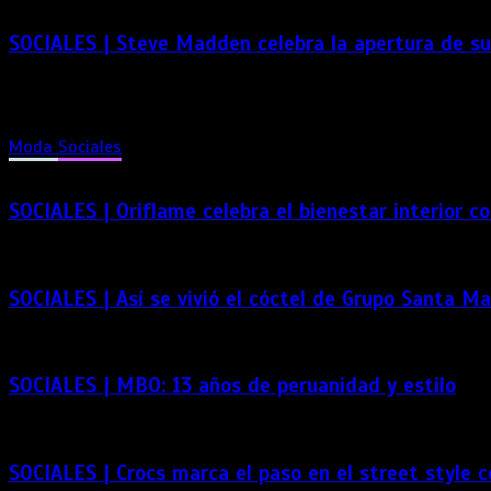
SOCIALES | Steve Madden celebra la apertura de su 
Steve Madden, marca neoyorquina de calzado y accesorios, ape
entienden la moda como una forma de expresión auténtica. Ver 
Moda
Sociales
SOCIALES | Oriflame celebra el bienestar interior c
SOCIALES | Así se vivió el cóctel de Grupo Santa M
SOCIALES | MBO: 13 años de peruanidad y estilo
SOCIALES | Crocs marca el paso en el street style 