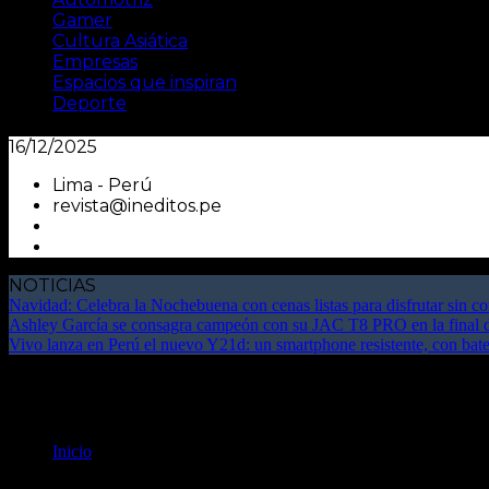
Gamer
Cultura Asiática
Empresas
Espacios que inspiran
Deporte
16/12/2025
Lima - Perú
revista@ineditos.pe
NOTICIAS
Navidad: Celebra la Nochebuena con cenas listas para disfrutar sin c
Ashley García se consagra campeón con su JAC T8 PRO en la final
Vivo lanza en Perú el nuevo Y21d: un smartphone resistente, con baterí
Sociales
Inicio