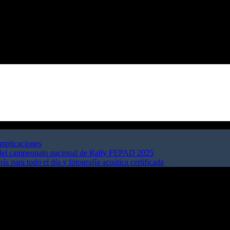
omplicaciones
 del campeonato nacional de Rally FEPAD 2025
a para todo el día y fotografía acuática certificada