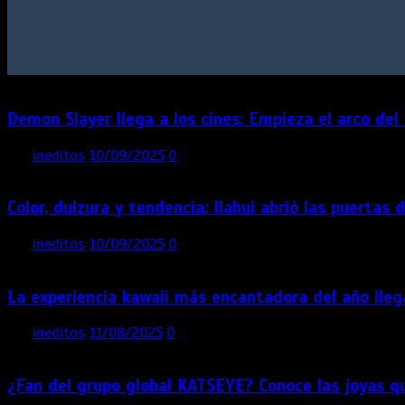
Demon Slayer llega a los cines: Empieza el arco del C
por
ineditos
10/09/2025
0
1 min
3 meses
Color, dulzura y tendencia: Ilahui abrió las puert
por
ineditos
10/09/2025
0
3 mins
3 meses
La experiencia kawaii más encantadora del año llega
por
ineditos
11/08/2025
0
2 mins
4 meses
¿Fan del grupo global KATSEYE? Conoce las joyas q