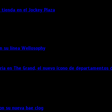
tienda en el Jockey Plaza
rtura su nueva tienda en el Jockey Plaza, consolidando su pos
esta publicación en Instagram Una publicación compartida por […
on su línea Wellosophy
aría en The Grand, el nuevo ícono de departamentos d
con su nueva bae clog