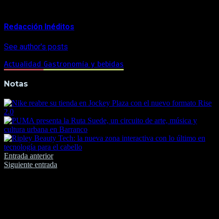
About Author
Redacción Inéditos
See author's posts
Actualidad
Gastronomía y bebidas
Notas
Navegación
Entrada anterior
Siguiente entrada
de
entradas
Deja una respuesta
Tu dirección de correo electrónico no será publicada.
Los
campos obligatorios están marcados con
*