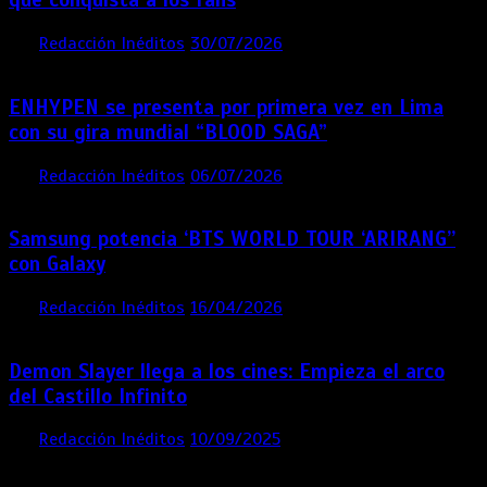
por
Redacción Inéditos
30/07/2026
3 mins
1 semana
ENHYPEN se presenta por primera vez en Lima
con su gira mundial “BLOOD SAGA”
por
Redacción Inéditos
06/07/2026
4 mins
1 mes
Samsung potencia ‘BTS WORLD TOUR ‘ARIRANG’’
con Galaxy
por
Redacción Inéditos
16/04/2026
4 mins
4 meses
Demon Slayer llega a los cines: Empieza el arco
del Castillo Infinito
por
Redacción Inéditos
10/09/2025
1 min
11 meses