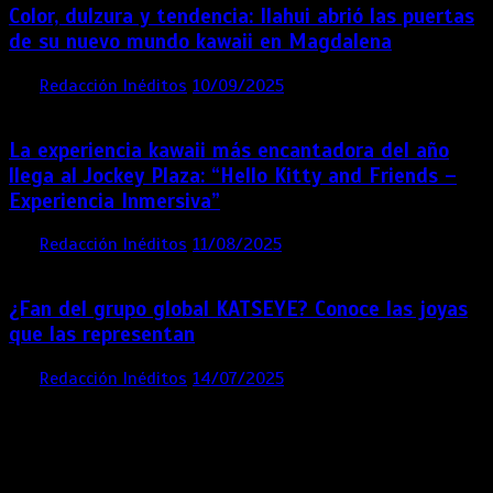
Color, dulzura y tendencia: Ilahui abrió las puertas
de su nuevo mundo kawaii en Magdalena
por
Redacción Inéditos
10/09/2025
3 mins
11 meses
La experiencia kawaii más encantadora del año
llega al Jockey Plaza: “Hello Kitty and Friends –
Experiencia Inmersiva”
por
Redacción Inéditos
11/08/2025
2 mins
12 meses
¿Fan del grupo global KATSEYE? Conoce las joyas
que las representan
por
Redacción Inéditos
14/07/2025
3 mins
1 año
Contácta con nosotros