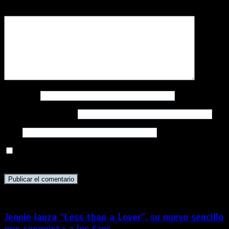
Comentario
*
Nombre
*
Correo electrónico
*
Web
Guarda mi nombre, correo electrónico y web en este
navegador para la próxima vez que comente.
Jennie lanza “Less than a Lover”, su nuevo sencillo
que conquista a los fans