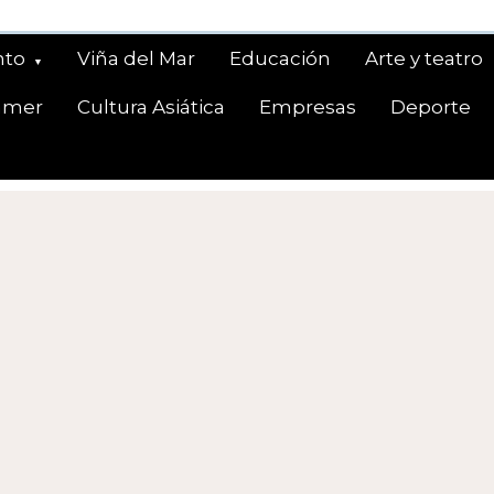
nto
Viña del Mar
Educación
Arte y teatro
amer
Cultura Asiática
Empresas
Deporte