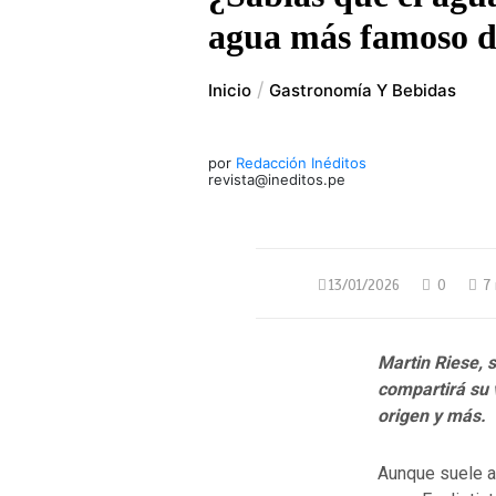
agua más famoso d
Inicio
Gastronomía Y Bebidas
por
Redacción Inéditos
revista@ineditos.pe
13/01/2026
0
7 
Martin Riese, 
compartirá su 
origen y más.
Aunque suele a