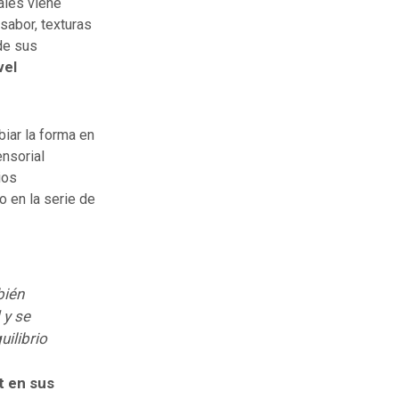
ales viene
sabor, texturas
de sus
vel
biar la forma en
ensorial
ios
 en la serie de
bién
 y se
uilibrio
t en sus