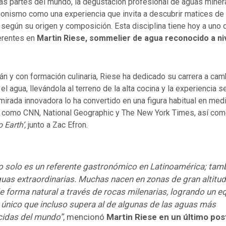
tas partes del mundo, la degustación profesional de aguas miner
onismo como una experiencia que invita a descubrir matices de 
según su origen y composición. Esta disciplina tiene hoy a uno 
ferentes en
Martin Riese, sommelier de agua reconocido a ni
n y con formación culinaria, Riese ha dedicado su carrera a cam
el agua, llevándola al terreno de la alta cocina y la experiencia s
mirada innovadora lo ha convertido en una figura habitual en med
s como CNN, National Geographic y The New York Times, así como
 Earth’,
junto a Zac Efron.
o solo es un referente gastronómico en Latinoamérica; tam
guas extraordinarias. Muchas nacen en zonas de gran altitud
de forma natural a través de rocas milenarias, logrando un eq
 único que incluso supera al de algunas de las aguas más
cidas del mundo”
, mencionó
Martin Riese en un último pos