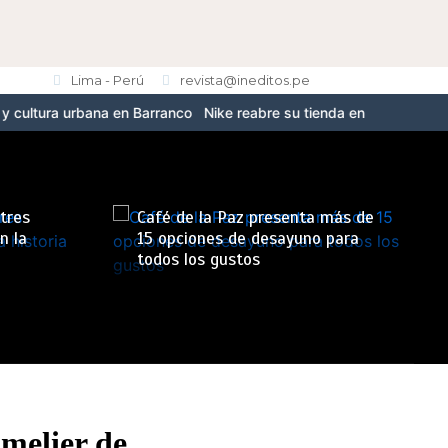
Lima - Perú
revista@ineditos.pe
ana en Barranco
Nike reabre su tienda en Jockey Plaza con el nuev
stres
Café de la Paz presenta más de
n la
15 opciones de desayuno para
todos los gustos
melier de