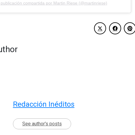
publicación compartida por Martin Riese (@martinriese)
uthor
Redacción Inéditos
See author's posts