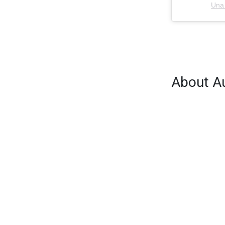
Una 
About A