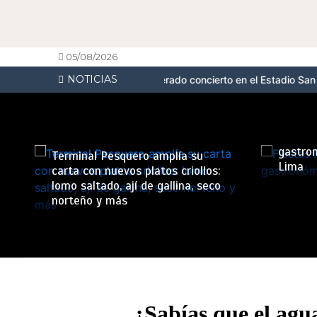
05/08/2026
NOTICIAS
 en Perú con un esperado concierto en el Estadio San Marcos
PUMA
Fiestas
gastron
Terminal Pesquero amplía su
Lima
carta con nuevos platos criollos:
lomo saltado, ají de gallina, seco
norteño y más
¿Sabías que el agu