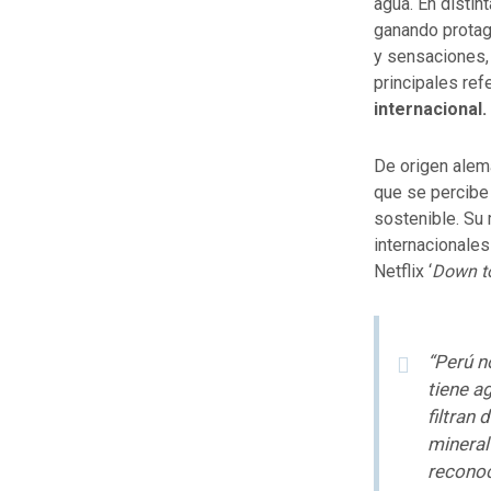
agua. En distin
ganando protag
y sensaciones, 
principales re
internacional.
De origen alemá
que se percibe 
sostenible. Su 
internacionale
Netflix ‘
Down to
“Perú n
tiene a
filtran 
mineral
recono