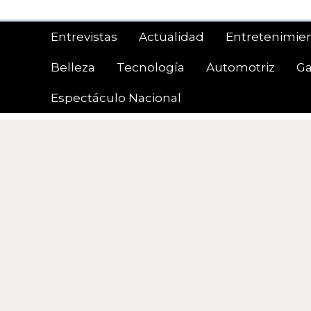
Saltar
al
Entrevistas
Actualidad
Entretenimie
contenido
Belleza
Tecnología
Automotriz
G
Espectáculo Nacional