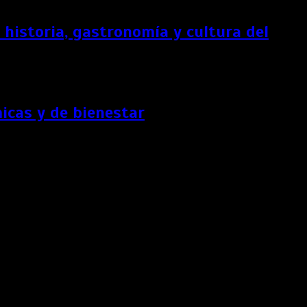
historia, gastronomía y cultura del
icas y de bienestar
.
del turismo», en los que también competirá en otras