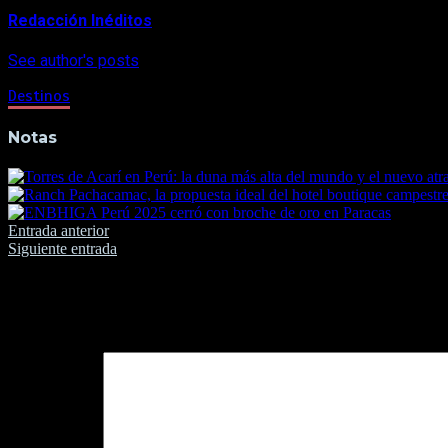
Redacción Inéditos
See author's posts
Destinos
Notas
Navegación
Entrada anterior
Siguiente entrada
de
entradas
Deja una respuesta
Tu dirección de correo electrónico no será publicada.
Los camp