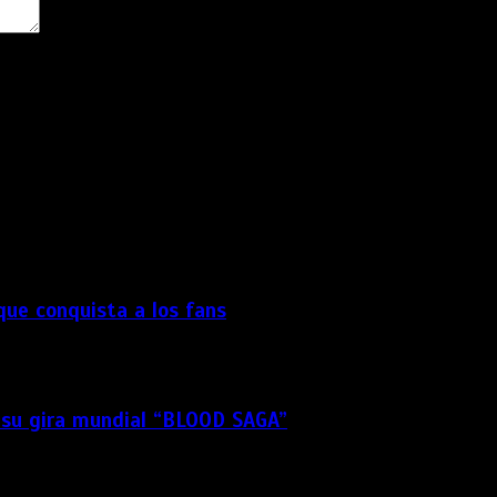
dor para la próxima vez que comente.
 que conquista a los fans
 su gira mundial “BLOOD SAGA”