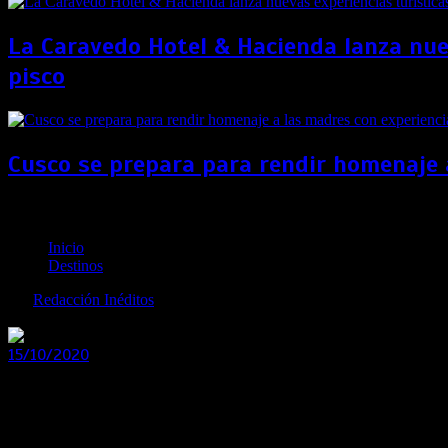
La Caravedo Hotel & Hacienda lanza nuev
pisco
Cusco se prepara para rendir homenaje 
Colombia es nominada a mejor destino del mundo en 
Inicio
Destinos
por
Redacción Inéditos
revista@ineditos.pe
15/10/2020
0
6 años
Colombia fue nominada a los World Travel Awards, donde compe
Colombia fue nominada a mejor destino del mundo en los 
nueve categorías como «Destino de Playa Líder en el Mund