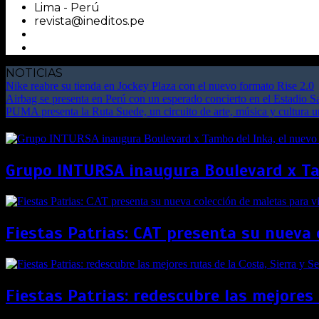
Lima - Perú
revista@ineditos.pe
NOTICIAS
Nike reabre su tienda en Jockey Plaza con el nuevo formato Rise 2.0
Airbag se presenta en Perú con un esperado concierto en el Estadio 
PUMA presenta la Ruta Suede, un circuito de arte, música y cultura 
Grupo INTURSA inaugura Boulevard x Tam
Fiestas Patrias: CAT presenta su nueva 
Fiestas Patrias: redescubre las mejores 