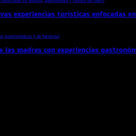
as experiencias turísticas enfocadas en 
a las madres con experiencias gastronóm
los «Oscar» del Turismo
tirá con Brasil, India, Grecia, Malasia, entre otros destinos
World Travel Awards (WTA), considerados como los «Oscar 
o» o «Destino Culinario Líder en el Mundo».