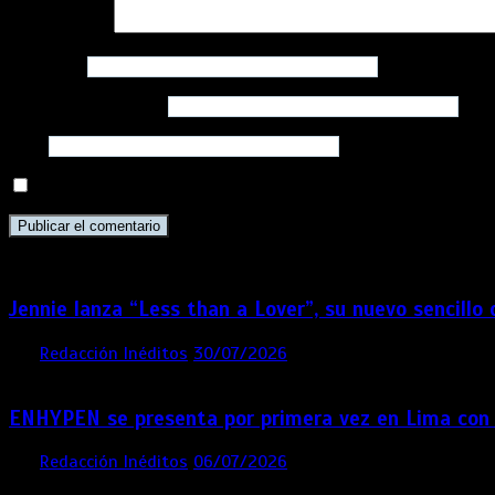
Comentario
*
Nombre
*
Correo electrónico
*
Web
Guarda mi nombre, correo electrónico y web en este navega
Jennie lanza “Less than a Lover”, su nuevo sencillo
por
Redacción Inéditos
30/07/2026
3 mins
1 semana
ENHYPEN se presenta por primera vez en Lima con
por
Redacción Inéditos
06/07/2026
4 mins
1 mes