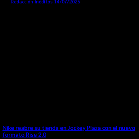
por
Redacción Inéditos
14/07/2025
3 mins
1 año
Contácta con nosotros
Lima- Perú
revista@ineditos.pe
Revista Digital
MÁS NOTICIAS
Nike reabre su tienda en Jockey Plaza con el nuevo
formato Rise 2.0