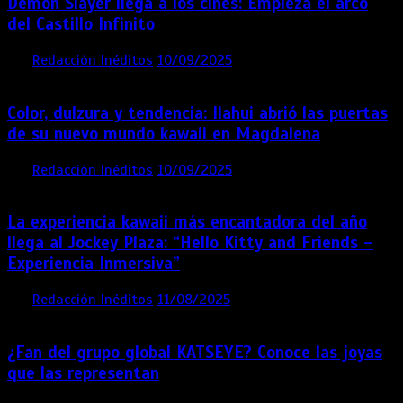
Demon Slayer llega a los cines: Empieza el arco
del Castillo Infinito
por
Redacción Inéditos
10/09/2025
1 min
11 meses
Color, dulzura y tendencia: Ilahui abrió las puertas
de su nuevo mundo kawaii en Magdalena
por
Redacción Inéditos
10/09/2025
3 mins
11 meses
La experiencia kawaii más encantadora del año
llega al Jockey Plaza: “Hello Kitty and Friends –
Experiencia Inmersiva”
por
Redacción Inéditos
11/08/2025
2 mins
12 meses
¿Fan del grupo global KATSEYE? Conoce las joyas
que las representan