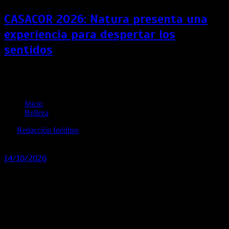
CASACOR 2026: Natura presenta una
experiencia para despertar los
sentidos
Estas son las principales tendencias en novias para
bodas virtuales
Inicio
Belleza
por
Redacción Inéditos
revista@ineditos.pe
14/10/2020
0
6 años
¡Que nada impida celebrar el amor! RG Hair & Spa y Elha se
unen para contarnos las tendencias en novias para los
matrimonios virtuales
Debido a la coyuntura en las que vivimos actualmente
muchos matrimonios religiosos y civiles se tuvieron que