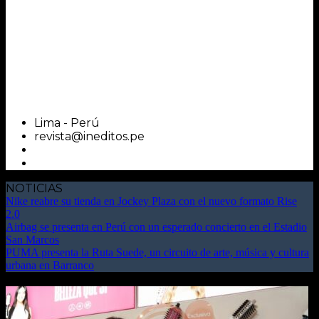
Lima - Perú
revista@ineditos.pe
NOTICIAS
Nike reabre su tienda en Jockey Plaza con el nuevo formato Rise
2.0
Airbag se presenta en Perú con un esperado concierto en el Estadio
San Marcos
PUMA presenta la Ruta Suede, un circuito de arte, música y cultura
urbana en Barranco