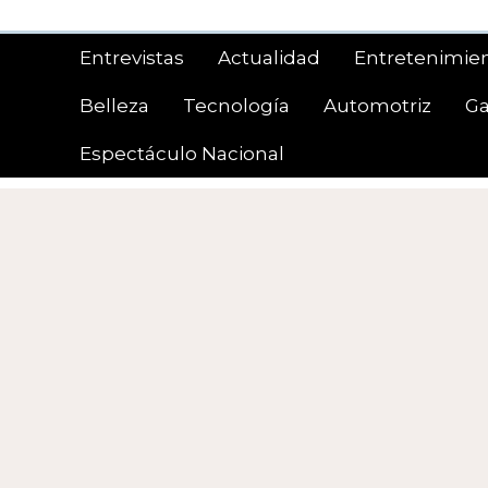
Saltar
al
Entrevistas
Actualidad
Entretenimie
contenido
Belleza
Tecnología
Automotriz
G
Espectáculo Nacional