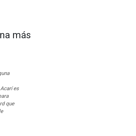
una más
nguna
 Acarí es
para
rd que
de