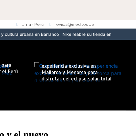
Lima - Perú
revista@ineditos.pe
ana en Barranco
Nike reabre su tienda en Jockey Plaza con el nuev
Gran Meliá ofrece una
s para
experiencia exclusiva en
 el Perú
Mallorca y Menorca para
disfrutar del eclipse solar total
o y el nuevo