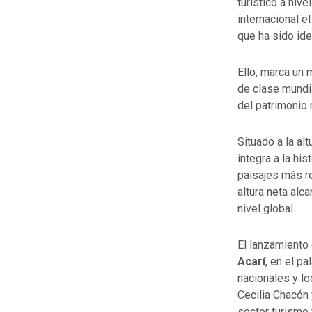
turístico a niv
internacional e
que ha sido ide
Ello, marca un 
de clase mundia
del patrimonio 
Situado a la al
integra a la hi
paisajes más re
altura neta alc
nivel global.
El lanzamiento 
Acarí
, en el p
nacionales y lo
Cecilia Chacón
sector turismo 