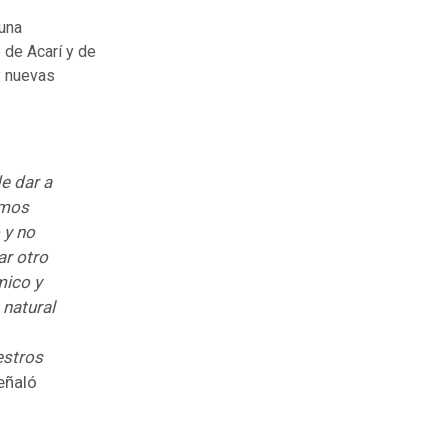
 una
 de Acarí y de
y nuevas
e dar a
amos
 y no
r otro
mico y
 natural
estros
señaló