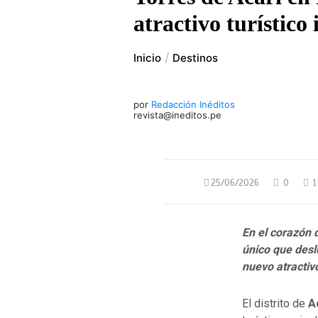
atractivo turístico
Inicio
Destinos
por
Redacción Inéditos
revista@ineditos.pe
25/06/2026
0
1
En el corazón
único que desl
nuevo atractivo
El distrito de
A