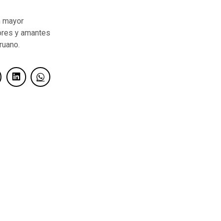
n mayor
dores y amantes
ruano.