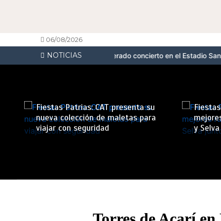
06/08/2026
NOTICIAS
a en Perú con un esperado concierto en el Estadio San Marcos
PUMA
Fiestas Patrias: CAT presenta su
Fiestas
nueva colección de maletas para
mejores
viajar con seguridad
y Selva
Torres de Acarí en