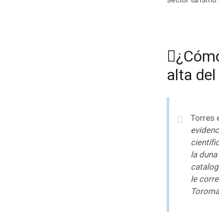
¿Cómo
alta de
Torres 
evidenc
científ
la duna
catalog
le corr
Toromat