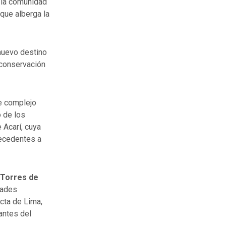
y la comunidad
 que alberga la
 nuevo destino
a conservación
te complejo
o de los
 Acarí, cuya
recedentes a
 Torres de
dades
ecta de Lima,
antes del