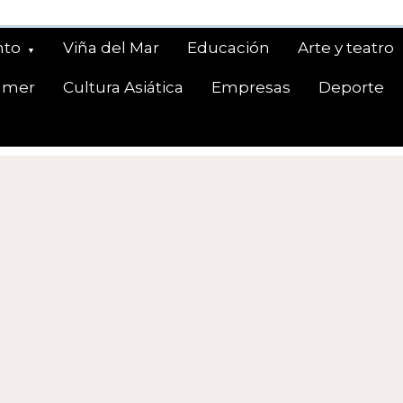
nto
Viña del Mar
Educación
Arte y teatro
amer
Cultura Asiática
Empresas
Deporte