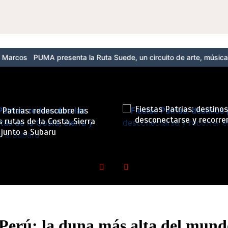
 presenta la Ruta Suede, un circuito de arte, música y cultura urb
Fiestas Patrias: destino
 Patrias: redescubre las
desconectarse y recorrer
 rutas de la Costa, Sierra
 junto a Subaru
 Perú: la duna más alta del mund