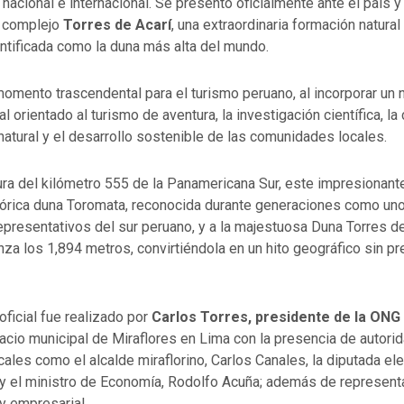
el nacional e internacional. Se presentó oficialmente ante el país 
l complejo
Torres de Acarí
, una extraordinaria formación natural
ntificada como la duna más alta del mundo.
momento trascendental para el turismo peruano, al incorporar un
l orientado al turismo de aventura, la investigación científica, l
natural y el desarrollo sostenible de las comunidades locales.
tura del kilómetro 555 de la Panamericana Sur, este impresionan
stórica duna Toromata, reconocida durante generaciones como un
presentativos del sur peruano, y a la majestuosa Duna Torres de
anza los 1,894 metros, convirtiéndola en un hito geográfico sin p
oficial fue realizado por
Carlos Torres, presidente de la ONG
alacio municipal de Miraflores en Lima con la presencia de autori
cales como el alcalde miraflorino, Carlos Canales, la diputada el
 y el ministro de Economía, Rodolfo Acuña; además de represent
y empresarial.