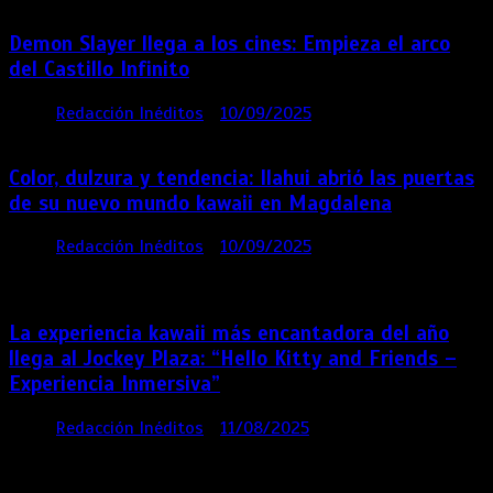
Demon Slayer llega a los cines: Empieza el arco
del Castillo Infinito
por
Redacción Inéditos
10/09/2025
1 min
11 meses
Color, dulzura y tendencia: Ilahui abrió las puertas
de su nuevo mundo kawaii en Magdalena
por
Redacción Inéditos
10/09/2025
3 mins
11
meses
La experiencia kawaii más encantadora del año
llega al Jockey Plaza: “Hello Kitty and Friends –
Experiencia Inmersiva”
por
Redacción Inéditos
11/08/2025
2 mins
12
meses