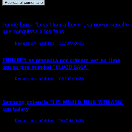
Jennie lanza “Less than a Lover”, su nuevo sencillo
que conquista a los fans
por
Redacción Inéditos
30/07/2026
3 mins
5 días
ENHYPEN se presenta por primera vez en Lima
con su gira mundial “BLOOD SAGA”
por
Redacción Inéditos
06/07/2026
4 mins
4
semanas
Samsung potencia ‘BTS WORLD TOUR ‘ARIRANG’’
con Galaxy
por
Redacción Inéditos
16/04/2026
4 mins
4
meses