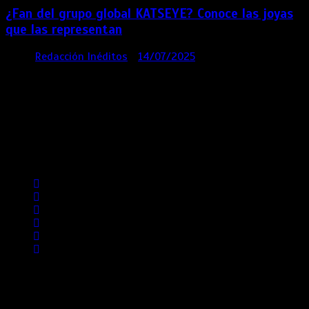
¿Fan del grupo global KATSEYE? Conoce las joyas
que las representan
por
Redacción Inéditos
14/07/2025
3 mins
1 año
Contácta con nosotros
Lima- Perú
revista@ineditos.pe
Revista Digital
MÁS NOTICIAS