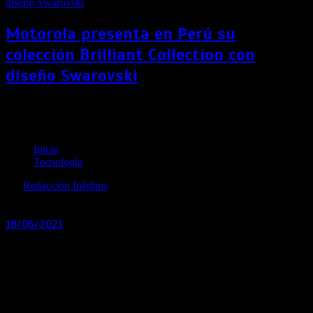
Motorola presenta en Perú su
colección Brilliant Collection con
diseño Swarovski
Sorprende a papá en su día con un smartphone
Nokia
Inicio
Tecnología
por
Redacción Inéditos
revista@ineditos.pe
18/06/2021
0
5 años
Los smartphones de Nokia están pensados en las
necesidades de sus consumidores tomando en
consideración la durabilidad y accesibilidad con funciones
en la plataforma Android.