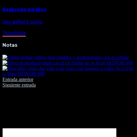
Redacción Inéditos
See author's posts
Tecnología
Notas
Navegación
Entrada anterior
Siguiente entrada
de
entradas
Deja una respuesta
Tu dirección de correo electrónico no será publicada.
Los
campos obligatorios están marcados con
*
Comentario
*