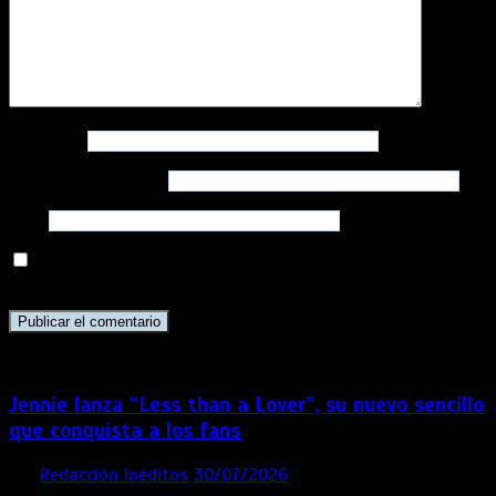
Nombre
*
Correo electrónico
*
Web
Guarda mi nombre, correo electrónico y web en este
navegador para la próxima vez que comente.
Jennie lanza “Less than a Lover”, su nuevo sencillo
que conquista a los fans
por
Redacción Inéditos
30/07/2026
3 mins
1 semana