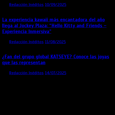
por
Redacción Inéditos
10/09/2025
3 mins
11 meses
La experiencia kawaii más encantadora del año
llega al Jockey Plaza: “Hello Kitty and Friends –
Experiencia Inmersiva”
por
Redacción Inéditos
11/08/2025
2 mins
12 meses
¿Fan del grupo global KATSEYE? Conoce las joyas
que las representan
por
Redacción Inéditos
14/07/2025
3 mins
1 año
Contácta con nosotros
Lima- Perú
revista@ineditos.pe
Revista Digital