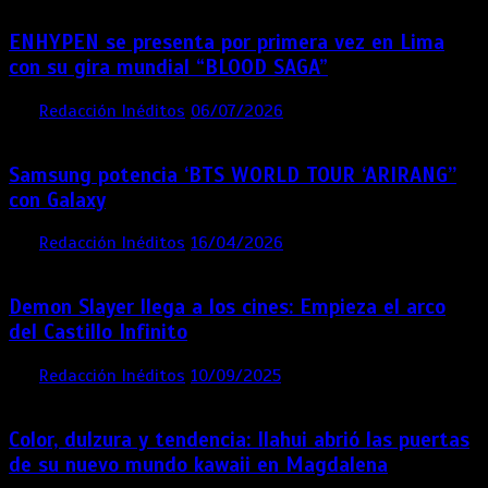
ENHYPEN se presenta por primera vez en Lima
con su gira mundial “BLOOD SAGA”
por
Redacción Inéditos
06/07/2026
4 mins
1 mes
Samsung potencia ‘BTS WORLD TOUR ‘ARIRANG’’
con Galaxy
por
Redacción Inéditos
16/04/2026
4 mins
4 meses
Demon Slayer llega a los cines: Empieza el arco
del Castillo Infinito
por
Redacción Inéditos
10/09/2025
1 min
11 meses
Color, dulzura y tendencia: Ilahui abrió las puertas
de su nuevo mundo kawaii en Magdalena