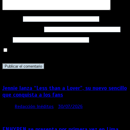
Nombre
*
Correo electrónico
*
Web
Guarda mi nombre, correo electrónico y web en este
navegador para la próxima vez que comente.
Jennie lanza “Less than a Lover”, su nuevo sencillo
que conquista a los fans
por
Redacción Inéditos
30/07/2026
3 mins
1
semana
ENHYPEN se presenta por primera vez en Lima