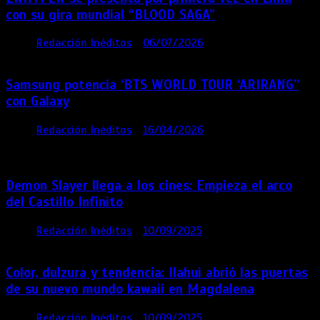
con su gira mundial “BLOOD SAGA”
por
Redacción Inéditos
06/07/2026
4 mins
1 mes
Samsung potencia ‘BTS WORLD TOUR ‘ARIRANG’’
con Galaxy
por
Redacción Inéditos
16/04/2026
4 mins
4
meses
Demon Slayer llega a los cines: Empieza el arco
del Castillo Infinito
por
Redacción Inéditos
10/09/2025
1 min
11 meses
Color, dulzura y tendencia: Ilahui abrió las puertas
de su nuevo mundo kawaii en Magdalena
por
Redacción Inéditos
10/09/2025
3 mins
11