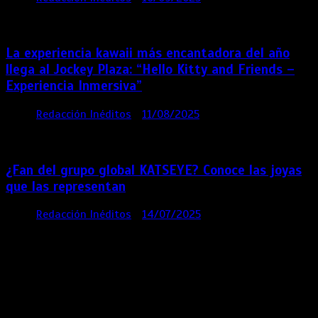
meses
La experiencia kawaii más encantadora del año
llega al Jockey Plaza: “Hello Kitty and Friends –
Experiencia Inmersiva”
por
Redacción Inéditos
11/08/2025
2 mins
12
meses
¿Fan del grupo global KATSEYE? Conoce las joyas
que las representan
por
Redacción Inéditos
14/07/2025
3 mins
1 año
Contácta con nosotros
Lima- Perú
revista@ineditos.pe