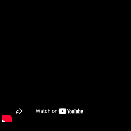
El formato plegable de los
motorola razr
logra que se destaqu