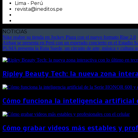
Lima - Perú
revista@ineditos.pe
NOTICIAS
Nike reabre su tienda en Jockey Plaza con el nuevo formato Rise 2.0
Airbag se presenta en Perú con un esperado concierto en el Estadio 
PUMA presenta la Ruta Suede, un circuito de arte, música y cultura 
Ripley Beauty Tech: la nueva zona intera
Cómo funciona la inteligencia artificia
Cómo grabar videos más estables y profe