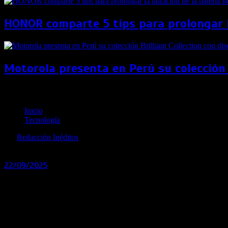
HONOR comparte 5 tips para prolongar la
Motorola presenta en Perú su colección 
Motorola Razr 60: diseño icónico y resistencia máxi
Inicio
Tecnología
por
Redacción Inéditos
revista@ineditos.pe
22/09/2025
0
11 meses
Si eres de los que piensa que un
smartphone plegable
es men
deberías dedicar unos minutos para conocer algunos detalles
Si tienes poco tiempo, aquí va un resumen: en un
diseño icóni
agua,
Corning Gorilla Glass-Ceramic
en la pantalla externa y