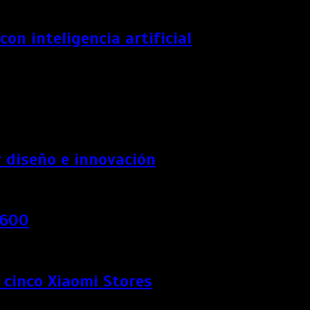
n inteligencia artificial
 diseño e innovación
 600
e cinco Xiaomi Stores