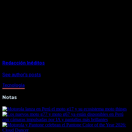
moto e7,
y en smartphones con buena relación
precio/calidad, como el
moto g9 power.
Y si no te salió a la primera, tranquilo. El sol sale y se oculta
todos los días, así que vas a tener tiempo de sobra para
experimentar.
Por Jonas Papier*
About Author
Redacción Inéditos
See author's posts
Tecnología
Notas