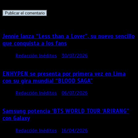
navegador para la próxima vez que comente.
Jennie lanza “Less than a Lover”, su nuevo sencillo
que conquista a los fans
por
Redacción Inéditos
30/07/2026
3 mins
7 días
ENHYPEN se presenta por primera vez en Lima
con su gira mundial “BLOOD SAGA”
por
Redacción Inéditos
06/07/2026
4 mins
1 mes
Samsung potencia ‘BTS WORLD TOUR ‘ARIRANG’’
con Galaxy
por
Redacción Inéditos
16/04/2026
4 mins
4
meses