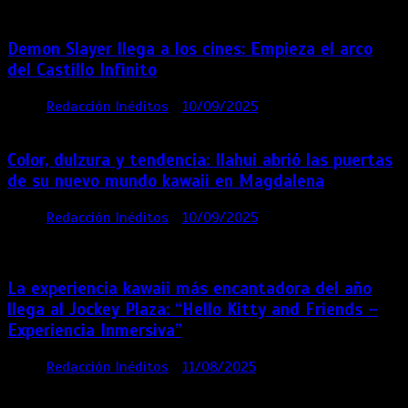
Demon Slayer llega a los cines: Empieza el arco
del Castillo Infinito
por
Redacción Inéditos
10/09/2025
1 min
11 meses
Color, dulzura y tendencia: Ilahui abrió las puertas
de su nuevo mundo kawaii en Magdalena
por
Redacción Inéditos
10/09/2025
3 mins
11
meses
La experiencia kawaii más encantadora del año
llega al Jockey Plaza: “Hello Kitty and Friends –
Experiencia Inmersiva”
por
Redacción Inéditos
11/08/2025
2 mins
12
meses