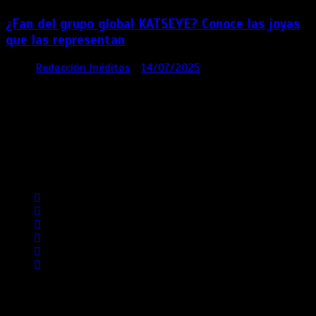
¿Fan del grupo global KATSEYE? Conoce las joyas
que las representan
por
Redacción Inéditos
14/07/2025
3 mins
1 año
Contácta con nosotros
Lima- Perú
revista@ineditos.pe
Revista Digital
MÁS NOTICIAS