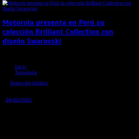
Motorola presenta en Perú su
colección Brilliant Collection con
diseño Swarovski
La hora mágica en la fotografía y cómo usarla
Inicio
Tecnología
por
Redacción Inéditos
revista@ineditos.pe
24/02/2021
0
5 años
El momento del día cuando la luz es más linda. Motivarte
nos enseña a sacarle todo el provecho con los consejos de
nuestro experto en fotografía.