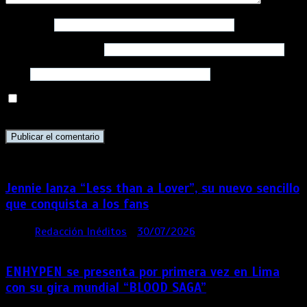
Nombre
*
Correo electrónico
*
Web
Guarda mi nombre, correo electrónico y web en este
navegador para la próxima vez que comente.
Jennie lanza “Less than a Lover”, su nuevo sencillo
que conquista a los fans
por
Redacción Inéditos
30/07/2026
3 mins
6 días
ENHYPEN se presenta por primera vez en Lima
con su gira mundial “BLOOD SAGA”