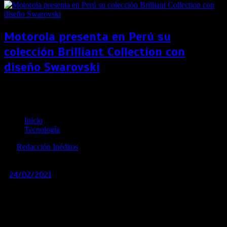
Motorola presenta en Perú su
colección Brilliant Collection con
diseño Swarovski
Activistas y artistas de todo el mundo se unen para
compartir mensajes de optimismo y esperanza
Inicio
Tecnología
por
Redacción Inéditos
revista@ineditos.pe
24/02/2021
0
5 años
Con la campaña global Positive Vibrations, HMD Global, el
hogar de los teléfonos Nokia, busca esparcir optimismo y
felicidad en todo el mundo.