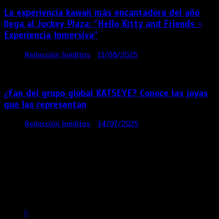
La experiencia kawaii más encantadora del año
llega al Jockey Plaza: “Hello Kitty and Friends –
Experiencia Inmersiva”
por
Redacción Inéditos
11/08/2025
2 mins
12
meses
¿Fan del grupo global KATSEYE? Conoce las joyas
que las representan
por
Redacción Inéditos
14/07/2025
3 mins
1 año
Contácta con nosotros
Lima- Perú
revista@ineditos.pe
Revista Digital