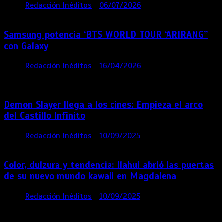
por
Redacción Inéditos
06/07/2026
4 mins
1 mes
Samsung potencia ‘BTS WORLD TOUR ‘ARIRANG’’
con Galaxy
por
Redacción Inéditos
16/04/2026
4 mins
4
meses
Demon Slayer llega a los cines: Empieza el arco
del Castillo Infinito
por
Redacción Inéditos
10/09/2025
1 min
11 meses
Color, dulzura y tendencia: Ilahui abrió las puertas
de su nuevo mundo kawaii en Magdalena
por
Redacción Inéditos
10/09/2025
3 mins
11
meses