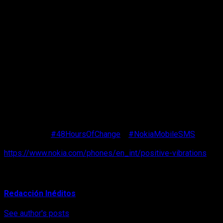
“HMD Global, así como la marca Nokia, tienen su origen en
Finlandia, que ha sido reconocido en múltiples ocasiones
como el país más feliz del mundo. Después de un año tan
complicado, y en línea con nuestras raíces finlandesas,
decidimos unir esfuerzos con un grupo de personas de todo
el mundo que están comprometidas a generar un impacto
positivo, para difundir mensajes de optimismo y esperanza,
apoyarnos unos a otros y motivar a que más personas tomen
este tipo de acciones”, comentó Cecilia Gaxiola, Directora de
Marketing para Latinoamérica de HMD Global.
Te invitamos a formar parte de esta ola de positividad a
través de compartir la historias, frases e ilustraciones. Sigue
los hashtags
#48HoursOfChange
y
#NokiaMobileSMS
y
conoce más sobre esta campaña en
https://www.nokia.com/phones/en_int/positive-vibrations
.
About Author
Redacción Inéditos
See author's posts