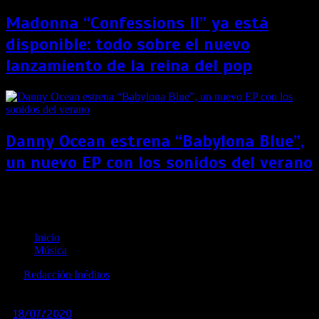
Madonna “Confessions II” ya está
disponible: todo sobre el nuevo
lanzamiento de la reina del pop
Danny Ocean estrena “Babylona Blue”,
un nuevo EP con los sonidos del verano
Piso 21 unió su talento con Feid para lanzar su
nueva canción “Querida”
Inicio
Música
por
Redacción Inéditos
revista@ineditos.pe
18/07/2020
0
6 años