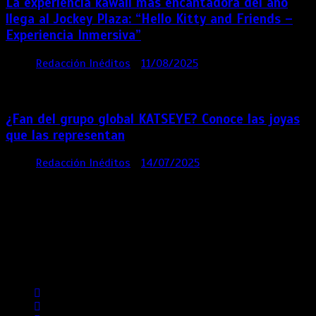
La experiencia kawaii más encantadora del año
llega al Jockey Plaza: “Hello Kitty and Friends –
Experiencia Inmersiva”
por
Redacción Inéditos
11/08/2025
2 mins
12
meses
¿Fan del grupo global KATSEYE? Conoce las joyas
que las representan
por
Redacción Inéditos
14/07/2025
3 mins
1 año
Contácta con nosotros
Lima- Perú
revista@ineditos.pe
Revista Digital