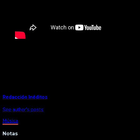
La cereza en este pastel es la producción audiovisual que
acompaña a “Querida”, el videoclip fue grabado durante el
confinamiento entre Medellín y Miami, y contó con la
dirección de Falco, quien se encargó de reflejar el día a día de
los artistas como nunca antes.
About Author
Redacción Inéditos
See author's posts
Música
Notas