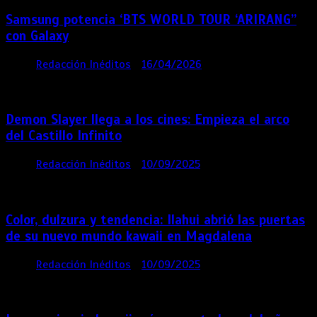
Samsung potencia ‘BTS WORLD TOUR ‘ARIRANG’’
con Galaxy
por
Redacción Inéditos
16/04/2026
4 mins
4
meses
Demon Slayer llega a los cines: Empieza el arco
del Castillo Infinito
por
Redacción Inéditos
10/09/2025
1 min
11
meses
Color, dulzura y tendencia: Ilahui abrió las puertas
de su nuevo mundo kawaii en Magdalena
por
Redacción Inéditos
10/09/2025
3 mins
11
meses