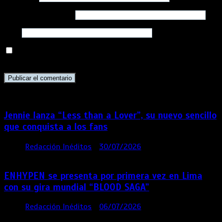
Correo electrónico
*
Web
Guarda mi nombre, correo electrónico y web en este
navegador para la próxima vez que comente.
Jennie lanza “Less than a Lover”, su nuevo sencillo
que conquista a los fans
por
Redacción Inéditos
30/07/2026
3 mins
7 días
ENHYPEN se presenta por primera vez en Lima
con su gira mundial “BLOOD SAGA”
por
Redacción Inéditos
06/07/2026
4 mins
1 mes