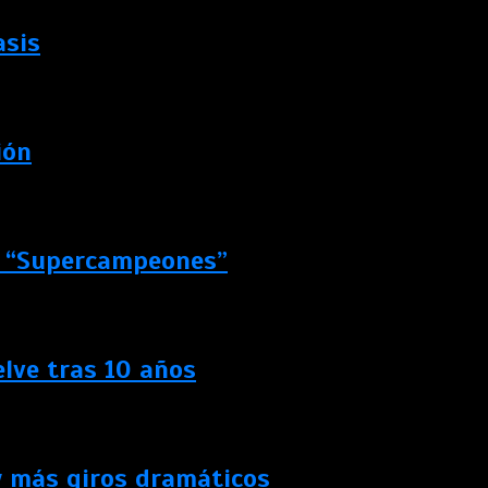
asis
ión
de “Supercampeones”
lve tras 10 años
y más giros dramáticos