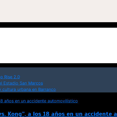
o Rise 2.0
el Estadio San Marcos
y cultura urbana en Barranco
vs. Kong”, a los 18 años en un accidente 