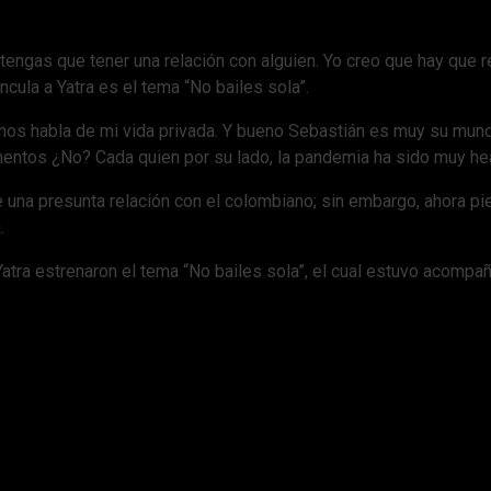
e tengas que tener una relación con alguien. Yo creo que hay qu
ncula a Yatra es el tema “No bailes sola”.
nos habla de mi vida privada. Y bueno Sebastián es muy su mund
ntos ¿No? Cada quien por su lado, la pandemia ha sido muy heav
e una presunta relación con el colombiano; sin embargo, ahora pi
a.
tra estrenaron el tema “No bailes sola”, el cual estuvo acompa