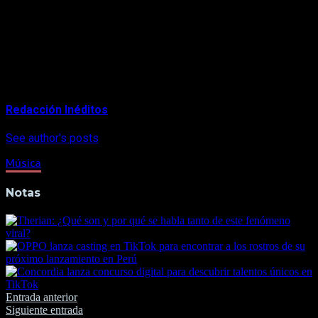
contenido para sus seguidores, han dedicado más tiempo a
esta plataforma y parece que, a pesar de que en algunos
países se están reactivando las actividades, TikTok ha
llegado para quedarse.
About Author
Redacción Inéditos
See author's posts
Música
Notas
Navegación
Entrada anterior
Siguiente entrada