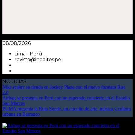
08/08/2026
Lima - Perú
revista@ineditos.pe
NOTICIAS
Nike reabre su tienda en Jockey Plaza con el nuevo formato Rise
2.0
Airbag se presenta en Perú con un esperado concierto en el Estadio
San Marcos
PUMA presenta la Ruta Suede, un circuito de arte, música y cultura
urbana en Barranco