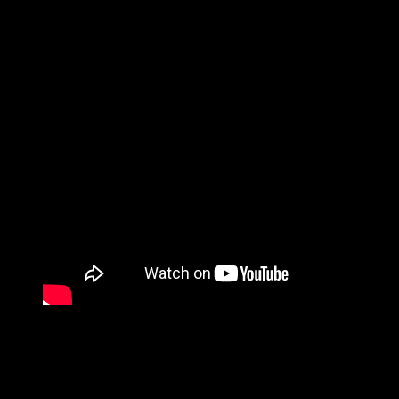
con personas y artistas de todas las edades, especialmente
en este momento de cuarentena en varios países del mundo.
Desde principios de marzo muchas celebridades y artistas
decidieron de forma voluntaria acogerse a la cuarentena y
realizar teletrabajo.
Pero, como en su oficio es cada vez más importante crear