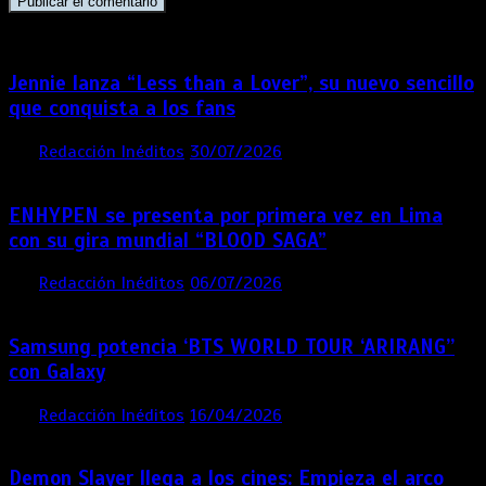
Jennie lanza “Less than a Lover”, su nuevo sencillo
que conquista a los fans
por
Redacción Inéditos
30/07/2026
3 mins
1 semana
ENHYPEN se presenta por primera vez en Lima
con su gira mundial “BLOOD SAGA”
por
Redacción Inéditos
06/07/2026
4 mins
1 mes
Samsung potencia ‘BTS WORLD TOUR ‘ARIRANG’’
con Galaxy
por
Redacción Inéditos
16/04/2026
4 mins
4 meses
Demon Slayer llega a los cines: Empieza el arco