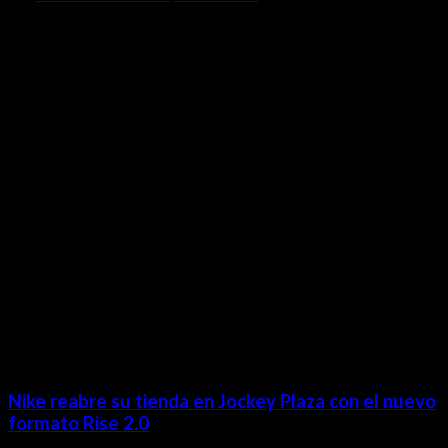
Contácta con nosotros
Lima- Perú
revista@ineditos.pe
Revista Digital
MÁS NOTICIAS
Nike reabre su tienda en Jockey Plaza con el nuevo
formato Rise 2.0