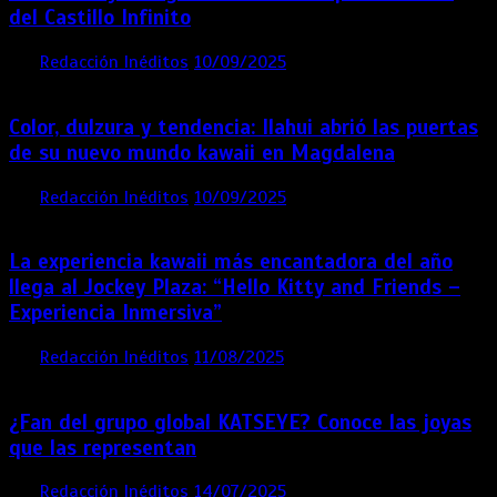
del Castillo Infinito
por
Redacción Inéditos
10/09/2025
1 min
11 meses
Color, dulzura y tendencia: Ilahui abrió las puertas
de su nuevo mundo kawaii en Magdalena
por
Redacción Inéditos
10/09/2025
3 mins
11 meses
La experiencia kawaii más encantadora del año
llega al Jockey Plaza: “Hello Kitty and Friends –
Experiencia Inmersiva”
por
Redacción Inéditos
11/08/2025
2 mins
12 meses
¿Fan del grupo global KATSEYE? Conoce las joyas
que las representan
por
Redacción Inéditos
14/07/2025
3 mins
1 año