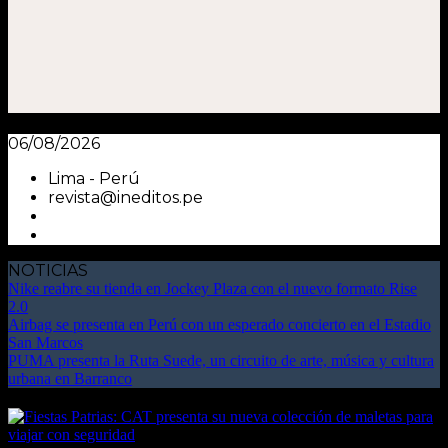
06/08/2026
Lima - Perú
revista@ineditos.pe
NOTICIAS
Nike reabre su tienda en Jockey Plaza con el nuevo formato Rise
2.0
Airbag se presenta en Perú con un esperado concierto en el Estadio
San Marcos
PUMA presenta la Ruta Suede, un circuito de arte, música y cultura
urbana en Barranco