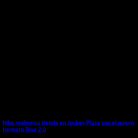
Contácta con nosotros
Lima- Perú
revista@ineditos.pe
Revista Digital
MÁS NOTICIAS
Nike reabre su tienda en Jockey Plaza con el nuevo
formato Rise 2.0