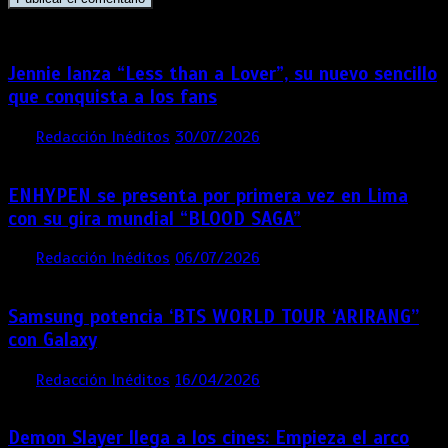
Jennie lanza “Less than a Lover”, su nuevo sencillo
que conquista a los fans
por
Redacción Inéditos
30/07/2026
3 mins
6 días
ENHYPEN se presenta por primera vez en Lima
con su gira mundial “BLOOD SAGA”
por
Redacción Inéditos
06/07/2026
4 mins
1 mes
Samsung potencia ‘BTS WORLD TOUR ‘ARIRANG’’
con Galaxy
por
Redacción Inéditos
16/04/2026
4 mins
4 meses
Demon Slayer llega a los cines: Empieza el arco