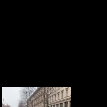
Aunque su popularidad es reciente, el fenómeno surgió en
comunidades digitales durante los años noventa. Sus
miembros suelen identificarse con lobos, felinos o perros, y
en algunos países incluso organizan reuniones para compartir
experiencias.
El concepto suele confundirse con la subcultura furry, pero
existen diferencias claras: los furries disfrutan representar
animales antropomórficos con trajes y personajes ficticios,
mientras que los therians aseguran que su vínculo es parte
de su identidad y no una representación artística.
Especialistas señalan que estas comunidades pueden
entenderse como una forma generacional de búsqueda de
pertenencia. Durante la adolescencia, la identidad está en
construcción y puede expresarse de maneras llamativas sin
implicar necesariamente un trastorno.