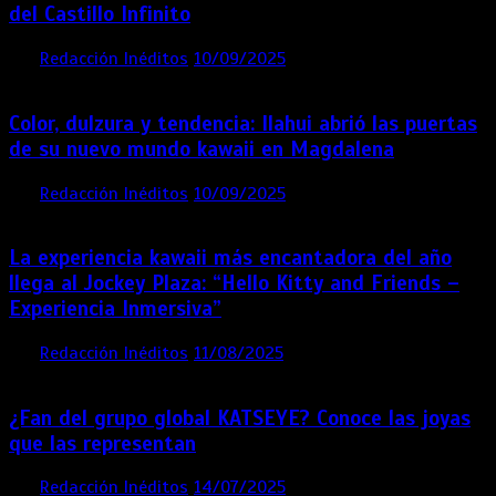
del Castillo Infinito
por
Redacción Inéditos
10/09/2025
1 min
11 meses
Color, dulzura y tendencia: Ilahui abrió las puertas
de su nuevo mundo kawaii en Magdalena
por
Redacción Inéditos
10/09/2025
3 mins
11 meses
La experiencia kawaii más encantadora del año
llega al Jockey Plaza: “Hello Kitty and Friends –
Experiencia Inmersiva”
por
Redacción Inéditos
11/08/2025
2 mins
12 meses
¿Fan del grupo global KATSEYE? Conoce las joyas
que las representan
por
Redacción Inéditos
14/07/2025
3 mins
1 año