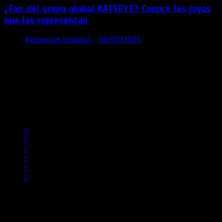
¿Fan del grupo global KATSEYE? Conoce las joyas
que las representan
por
Redacción Inéditos
14/07/2025
3 mins
1 año
Contácta con nosotros
Lima- Perú
revista@ineditos.pe
Revista Digital
MÁS NOTICIAS