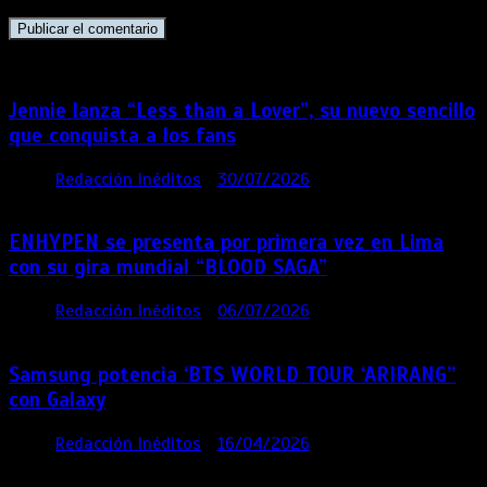
Jennie lanza “Less than a Lover”, su nuevo sencillo
que conquista a los fans
por
Redacción Inéditos
30/07/2026
3 mins
6 días
ENHYPEN se presenta por primera vez en Lima
con su gira mundial “BLOOD SAGA”
por
Redacción Inéditos
06/07/2026
4 mins
1 mes
Samsung potencia ‘BTS WORLD TOUR ‘ARIRANG’’
con Galaxy
por
Redacción Inéditos
16/04/2026
4 mins
4
meses