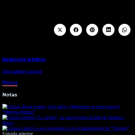
«Los Dioses» sigue a una serie de colaboraciones musicales
previas en sencillos como «Adicto», «China», «Cambio»,
«BEBE» y «La Ocasión», entre otros.
About Author
Redacción Inéditos
See author's posts
Música
Notas
Navegación
Entrada anterior