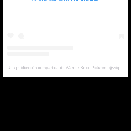
Una publicación compartida de Warner Bros. Pictures (@wbpictures)
«Los Dioses» se posicionó además en el número uno en el
listado de Apple Music Daily en países como Argentina,
Belice, Bolivia, Chile, Colombia, Costa Rica, Ecuador, El
Salvador, España, Guatemala, Honduras, México, Nicaragua,
Panamá, Paraguay, Perú, Portugal, República Dominicana y
Venezuela.
También, el álbum fue número uno en el listado de «Top
Debut Albums» de Spotify. La unión de Anuel AA y Ozuna en