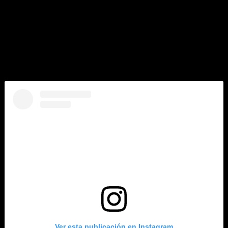
escena. Tom & Jerry es una cinta dirigida por Tim Story.
«Es algo increíble para mí, una gran oportunidad. Crecí con
Tom y Jerry y siempre he amado verlos. Sus ‘shows’
siempre eran divertidos y me hacían sentir bien. Ser parte
de la película me recuerda a esa época. Es fabuloso que
todos puedan disfrutar de sus aventuras»
, declaró Ozuna
sobre su participación en la película
Ver esta publicación en Instagram