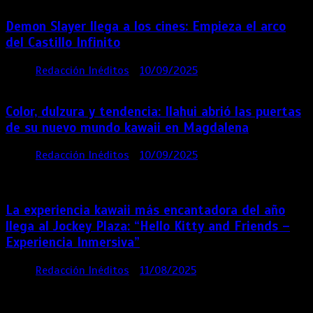
Demon Slayer llega a los cines: Empieza el arco
del Castillo Infinito
por
Redacción Inéditos
10/09/2025
1 min
11 meses
Color, dulzura y tendencia: Ilahui abrió las puertas
de su nuevo mundo kawaii en Magdalena
por
Redacción Inéditos
10/09/2025
3 mins
11
meses
La experiencia kawaii más encantadora del año
llega al Jockey Plaza: “Hello Kitty and Friends –
Experiencia Inmersiva”
por
Redacción Inéditos
11/08/2025
2 mins
12
meses