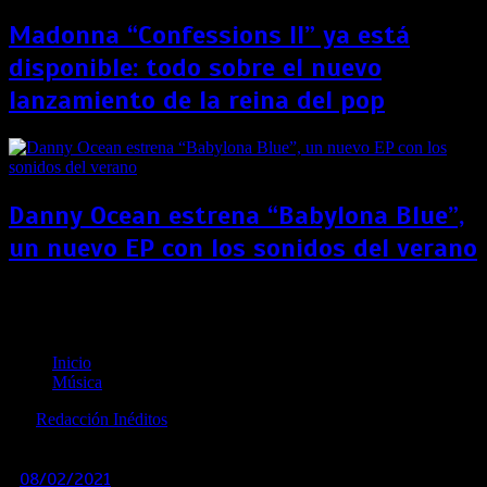
Madonna “Confessions II” ya está
disponible: todo sobre el nuevo
lanzamiento de la reina del pop
Danny Ocean estrena “Babylona Blue”,
un nuevo EP con los sonidos del verano
Ozuna en la cima de compositores latinos de
Billboard gracias a “Los Dioses”
Inicio
Música
por
Redacción Inéditos
revista@ineditos.pe
08/02/2021
0
5 años