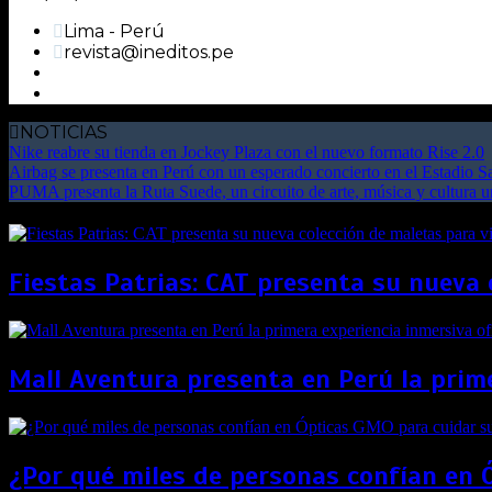
Lima - Perú
revista@ineditos.pe
NOTICIAS
Nike reabre su tienda en Jockey Plaza con el nuevo formato Rise 2.0
Airbag se presenta en Perú con un esperado concierto en el Estadio 
PUMA presenta la Ruta Suede, un circuito de arte, música y cultura 
Fiestas Patrias: CAT presenta su nueva 
Mall Aventura presenta en Perú la prime
¿Por qué miles de personas confían en 