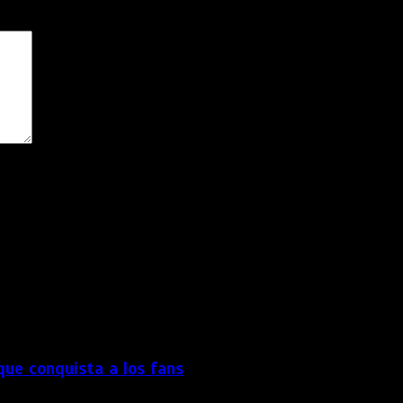
os obligatorios están marcados con
*
dor para la próxima vez que comente.
 que conquista a los fans