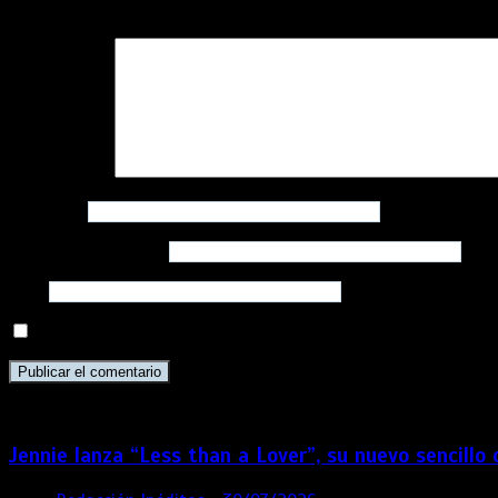
Tu dirección de correo electrónico no será publicada.
Los camp
Comentario
*
Nombre
*
Correo electrónico
*
Web
Guarda mi nombre, correo electrónico y web en este navega
Jennie lanza “Less than a Lover”, su nuevo sencillo