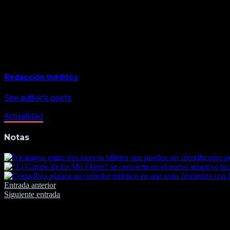
restaurante con piscina y cabañas de alojamiento en la «Isla del
A finales de 2014, las autoridades anunciaron que un grupo de 
lugar, sin que hasta ahora se haya ejecutado ninguna de esas d
About Author
Redacción Inéditos
See author's posts
Actualidad
Notas
Navegación
Entrada anterior
Siguiente entrada
de
entradas
Deja una respuesta