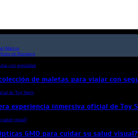
San Marcos
urbana en Barranco
colección de maletas para viajar con seg
ra experiencia inmersiva oficial de Toy 
Ópticas GMO para cuidar su salud visual?