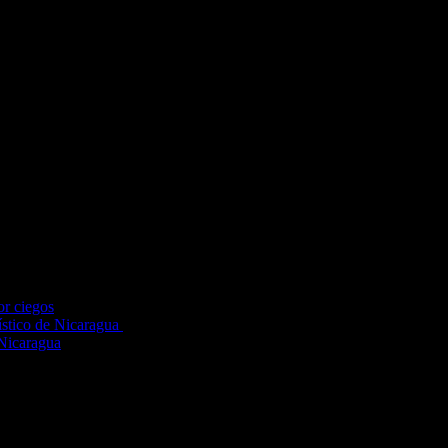
 Amor» para los turistas que deseen alejarse del bullicio de la ca
palestinos invertiría 750.000 dólares en la construcción de un r
os intenciones.