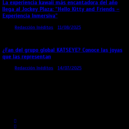
La experiencia kawaii más encantadora del año
llega al Jockey Plaza: “Hello Kitty and Friends –
Experiencia Inmersiva”
por
Redacción Inéditos
11/08/2025
2 mins
12
meses
¿Fan del grupo global KATSEYE? Conoce las joyas
que las representan
por
Redacción Inéditos
14/07/2025
3 mins
1 año
Contácta con nosotros
Lima- Perú
revista@ineditos.pe
Revista Digital