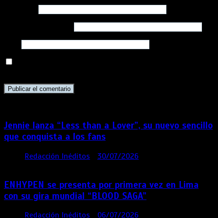
Nombre
*
Correo electrónico
*
Web
Guarda mi nombre, correo electrónico y web en este
navegador para la próxima vez que comente.
Jennie lanza “Less than a Lover”, su nuevo sencillo
que conquista a los fans
por
Redacción Inéditos
30/07/2026
3 mins
7 días
ENHYPEN se presenta por primera vez en Lima
con su gira mundial “BLOOD SAGA”
por
Redacción Inéditos
06/07/2026
4 mins
1 mes