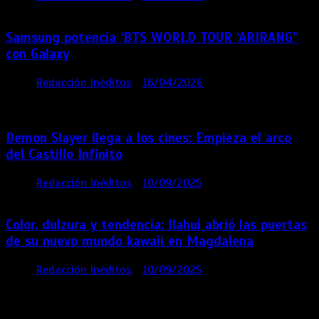
Samsung potencia ‘BTS WORLD TOUR ‘ARIRANG’’
con Galaxy
por
Redacción Inéditos
16/04/2026
4 mins
4
meses
Demon Slayer llega a los cines: Empieza el arco
del Castillo Infinito
por
Redacción Inéditos
10/09/2025
1 min
11 meses
Color, dulzura y tendencia: Ilahui abrió las puertas
de su nuevo mundo kawaii en Magdalena
por
Redacción Inéditos
10/09/2025
3 mins
11
meses