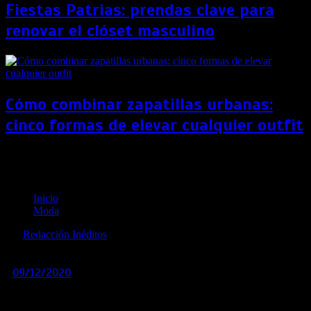
Fiestas Patrias: prendas clave para
renovar el clóset masculino
Cómo combinar zapatillas urbanas:
cinco formas de elevar cualquier outfit
GMO amplia su portafolio premium con el ingreso
de Coach
Inicio
Moda
por
Redacción Inéditos
revista@ineditos.pe
09/12/2020
0
6 años
La firma neoyorkina llega con 14 modelos exclusivos que
se convertirán en el sello de estilo de los amantes de la