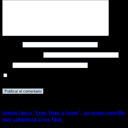
Nombre
*
Correo electrónico
*
Web
Guarda mi nombre, correo electrónico y web en este
navegador para la próxima vez que comente.
Jennie lanza “Less than a Lover”, su nuevo sencillo
que conquista a los fans