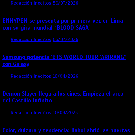
por
Redacción Inéditos
30/07/2026
3 mins
1 semana
ENHYPEN se presenta por primera vez en Lima
con su gira mundial “BLOOD SAGA”
por
Redacción Inéditos
06/07/2026
4 mins
1 mes
Samsung potencia ‘BTS WORLD TOUR ‘ARIRANG’’
con Galaxy
por
Redacción Inéditos
16/04/2026
4 mins
4 meses
Demon Slayer llega a los cines: Empieza el arco
del Castillo Infinito
por
Redacción Inéditos
10/09/2025
1 min
11 meses
Color, dulzura y tendencia: Ilahui abrió las puertas