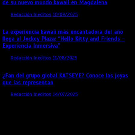
de su nuevo mundo kawaii en Magdalena
por
Redacción Inéditos
10/09/2025
3 mins
11 meses
La experiencia kawaii más encantadora del año
llega al Jockey Plaza: “Hello Kitty and Friends –
Experiencia Inmersiva”
por
Redacción Inéditos
11/08/2025
2 mins
12 meses
¿Fan del grupo global KATSEYE? Conoce las joyas
que las representan
por
Redacción Inéditos
14/07/2025
3 mins
1 año
Contácta con nosotros
Lima- Perú
revista@ineditos.pe