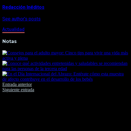
Redacción Inéditos
See author's posts
Actualidad
Notas
Navegación
Entrada anterior
Siguiente entrada
de
entradas
Deja una respuesta
Tu dirección de correo electrónico no será publicada.
Los
campos obligatorios están marcados con
*
Comentario
*