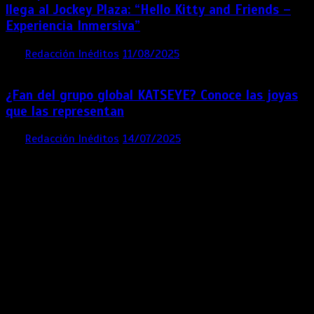
llega al Jockey Plaza: “Hello Kitty and Friends –
Experiencia Inmersiva”
por
Redacción Inéditos
11/08/2025
2 mins
12 meses
¿Fan del grupo global KATSEYE? Conoce las joyas
que las representan
por
Redacción Inéditos
14/07/2025
3 mins
1 año
Contácta con nosotros
Lima- Perú
revista@ineditos.pe
Revista Digital