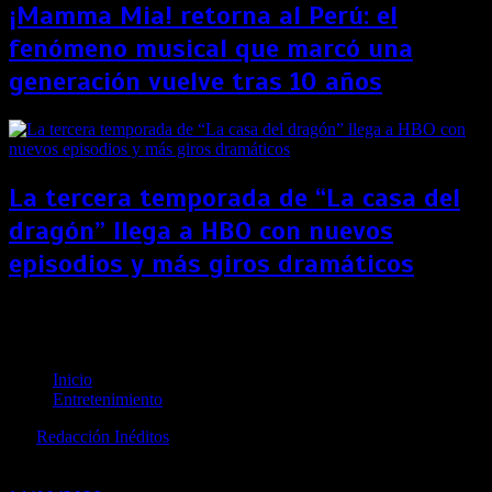
¡Mamma Mia! retorna al Perú: el
fenómeno musical que marcó una
generación vuelve tras 10 años
La tercera temporada de “La casa del
dragón” llega a HBO con nuevos
episodios y más giros dramáticos
“Orígenes secretos” se salta las salas y va directo a
Netflix el 28 de agosto
Inicio
Entretenimiento
por
Redacción Inéditos
revista@ineditos.pe