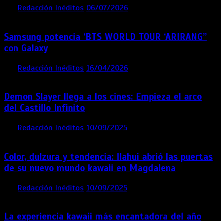
por
Redacción Inéditos
06/07/2026
4 mins
1 mes
Samsung potencia ‘BTS WORLD TOUR ‘ARIRANG’’
con Galaxy
por
Redacción Inéditos
16/04/2026
4 mins
4 meses
Demon Slayer llega a los cines: Empieza el arco
del Castillo Infinito
por
Redacción Inéditos
10/09/2025
1 min
11 meses
Color, dulzura y tendencia: Ilahui abrió las puertas
de su nuevo mundo kawaii en Magdalena
por
Redacción Inéditos
10/09/2025
3 mins
11 meses
La experiencia kawaii más encantadora del año