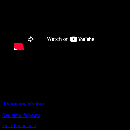
«Orígenes Secretos» es una comedia de aventuras
coproducida por Nadie es perfecto, La chica de la curva,
Orígenes Secretos A.I.E. e In post we trust, con producción
asociada de Quexito Films, la participación de RTVE y la
colaboración de Netflix.
About Author
Redacción Inéditos
See author's posts
Entretenimiento