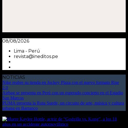
08/08/2026
Lima - Perú
revista@ineditos.pe
NOTICIAS
Nike reabre su tienda en Jockey Plaza con el nuevo formato Rise
2.0
Airbag se presenta en Perú con un esperado concierto en el Estadio
San Marcos
PUMA presenta la Ruta Suede, un circuito de arte, música y cultura
urbana en Barranco