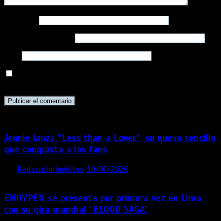
Nombre
*
Correo electrónico
*
Web
Guarda mi nombre, correo electrónico y web en este
navegador para la próxima vez que comente.
Jennie lanza “Less than a Lover”, su nuevo sencillo
que conquista a los fans
por
Redacción Inéditos
30/07/2026
3 mins
1 semana
ENHYPEN se presenta por primera vez en Lima
con su gira mundial “BLOOD SAGA”