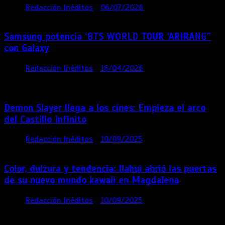
por
Redacción Inéditos
06/07/2026
4 mins
1 mes
Samsung potencia ‘BTS WORLD TOUR ‘ARIRANG’’
con Galaxy
por
Redacción Inéditos
16/04/2026
4 mins
4
meses
Demon Slayer llega a los cines: Empieza el arco
del Castillo Infinito
por
Redacción Inéditos
10/09/2025
1 min
11 meses
Color, dulzura y tendencia: Ilahui abrió las puertas
de su nuevo mundo kawaii en Magdalena
por
Redacción Inéditos
10/09/2025
3 mins
11
meses