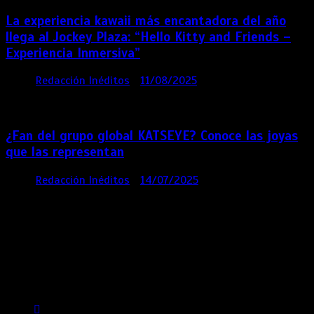
La experiencia kawaii más encantadora del año
llega al Jockey Plaza: “Hello Kitty and Friends –
Experiencia Inmersiva”
por
Redacción Inéditos
11/08/2025
2 mins
12
meses
¿Fan del grupo global KATSEYE? Conoce las joyas
que las representan
por
Redacción Inéditos
14/07/2025
3 mins
1 año
Contácta con nosotros
Lima- Perú
revista@ineditos.pe
Revista Digital