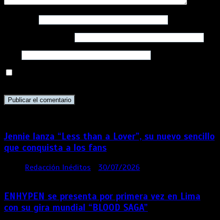
Nombre
*
Correo electrónico
*
Web
Guarda mi nombre, correo electrónico y web en este
navegador para la próxima vez que comente.
Jennie lanza “Less than a Lover”, su nuevo sencillo
que conquista a los fans
por
Redacción Inéditos
30/07/2026
3 mins
6 días
ENHYPEN se presenta por primera vez en Lima
con su gira mundial “BLOOD SAGA”