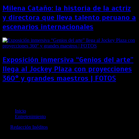
Milena Cataño: la historia de la actriz
y directora que lleva talento peruano a
escenarios internacionales
Exposición inmersiva “Genios del arte”
llega al Jockey Plaza con proyecciones
360° y grandes maestros | FOTOS
¡Mamma Mia! retorna al Perú: el fenómeno musical
que marcó una generación vuelve tras 10 años
Inicio
Entretenimiento
por
Redacción Inéditos
revista@ineditos.pe