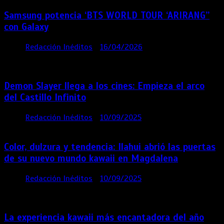
Samsung potencia ‘BTS WORLD TOUR ‘ARIRANG’’
con Galaxy
por
Redacción Inéditos
16/04/2026
4 mins
4
meses
Demon Slayer llega a los cines: Empieza el arco
del Castillo Infinito
por
Redacción Inéditos
10/09/2025
1 min
11 meses
Color, dulzura y tendencia: Ilahui abrió las puertas
de su nuevo mundo kawaii en Magdalena
por
Redacción Inéditos
10/09/2025
3 mins
11
meses
La experiencia kawaii más encantadora del año