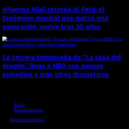
¡Mamma Mia! retorna al Perú: el
fenómeno musical que marcó una
generación vuelve tras 10 años
La tercera temporada de “La casa del
dragón” llega a HBO con nuevos
episodios y más giros dramáticos
“He-Man” está de regreso con serie en Netflix: aquí
sus primeras imágenes
Inicio
Entretenimiento
por
Redacción Inéditos
revista@ineditos.pe