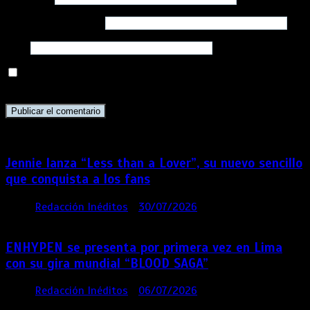
Correo electrónico
*
Web
Guarda mi nombre, correo electrónico y web en este
navegador para la próxima vez que comente.
Jennie lanza “Less than a Lover”, su nuevo sencillo
que conquista a los fans
por
Redacción Inéditos
30/07/2026
3 mins
6 días
ENHYPEN se presenta por primera vez en Lima
con su gira mundial “BLOOD SAGA”
por
Redacción Inéditos
06/07/2026
4 mins
1 mes