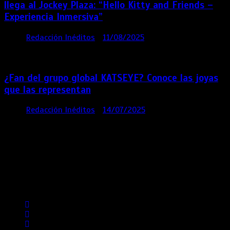
llega al Jockey Plaza: “Hello Kitty and Friends –
Experiencia Inmersiva”
por
Redacción Inéditos
11/08/2025
2 mins
12
meses
¿Fan del grupo global KATSEYE? Conoce las joyas
que las representan
por
Redacción Inéditos
14/07/2025
3 mins
1 año
Contácta con nosotros
Lima- Perú
revista@ineditos.pe
Revista Digital