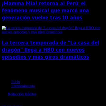
¡Mamma Mia! retorna al Perú: el
fenómeno musical que marcó una
generación vuelve tras 10 años
La tercera temporada de “La casa del
dragón” llega a HBO con nuevos
episodios y más giros dramáticos
“Mulan” volvió a retrasar su estreno por rebrote del
coronavirus en Estados Unidos
Inicio
Entretenimiento
por
Redacción Inéditos
revista@ineditos.pe