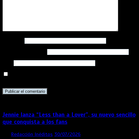
Nombre
*
Correo electrónico
*
Web
Guarda mi nombre, correo electrónico y web en este
navegador para la próxima vez que comente.
Jennie lanza “Less than a Lover”, su nuevo sencillo
que conquista a los fans
por
Redacción Inéditos
30/07/2026
3 mins
1 semana