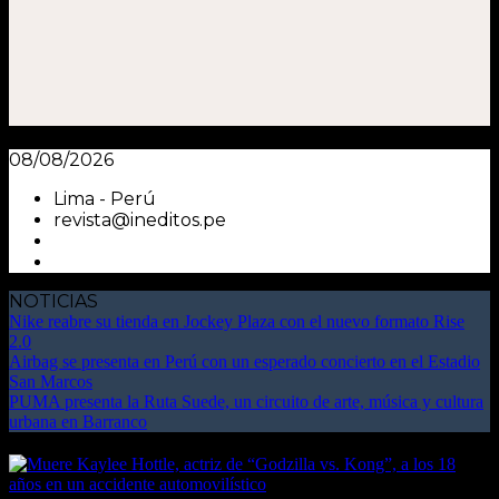
08/08/2026
Lima - Perú
revista@ineditos.pe
NOTICIAS
Nike reabre su tienda en Jockey Plaza con el nuevo formato Rise
2.0
Airbag se presenta en Perú con un esperado concierto en el Estadio
San Marcos
PUMA presenta la Ruta Suede, un circuito de arte, música y cultura
urbana en Barranco