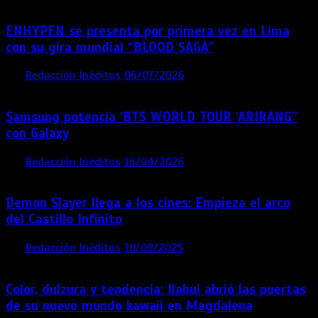
ENHYPEN se presenta por primera vez en Lima
con su gira mundial “BLOOD SAGA”
por
Redacción Inéditos
06/07/2026
4 mins
1 mes
Samsung potencia ‘BTS WORLD TOUR ‘ARIRANG’’
con Galaxy
por
Redacción Inéditos
16/04/2026
4 mins
4 meses
Demon Slayer llega a los cines: Empieza el arco
del Castillo Infinito
por
Redacción Inéditos
10/09/2025
1 min
11 meses
Color, dulzura y tendencia: Ilahui abrió las puertas
de su nuevo mundo kawaii en Magdalena