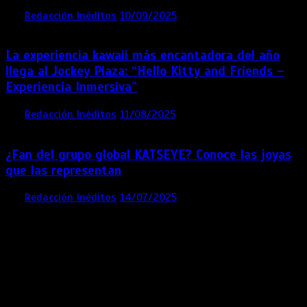
por
Redacción Inéditos
10/09/2025
3 mins
11 meses
La experiencia kawaii más encantadora del año
llega al Jockey Plaza: “Hello Kitty and Friends –
Experiencia Inmersiva”
por
Redacción Inéditos
11/08/2025
2 mins
12 meses
¿Fan del grupo global KATSEYE? Conoce las joyas
que las representan
por
Redacción Inéditos
14/07/2025
3 mins
1 año
Contácta con nosotros
Lima- Perú
revista@ineditos.pe
Revista Digital