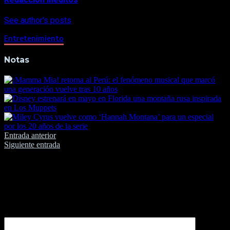
See author's posts
Entretenimiento
Notas
Navegación
Entrada anterior
Siguiente entrada
de
entradas
Deja una respuesta
Tu dirección de correo electrónico no será publicada.
Los
campos obligatorios están marcados con
*
Comentario
*