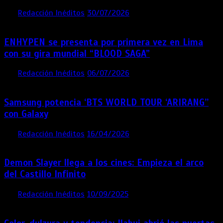
por
Redacción Inéditos
30/07/2026
3 mins
1 semana
ENHYPEN se presenta por primera vez en Lima
con su gira mundial “BLOOD SAGA”
por
Redacción Inéditos
06/07/2026
4 mins
1 mes
Samsung potencia ‘BTS WORLD TOUR ‘ARIRANG’’
con Galaxy
por
Redacción Inéditos
16/04/2026
4 mins
4 meses
Demon Slayer llega a los cines: Empieza el arco
del Castillo Infinito
por
Redacción Inéditos
10/09/2025
1 min
11 meses