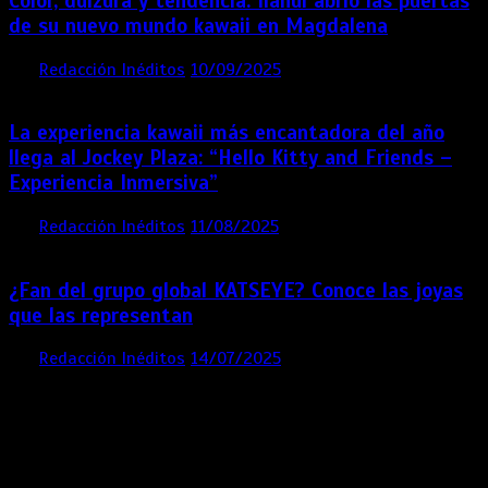
Color, dulzura y tendencia: Ilahui abrió las puertas
de su nuevo mundo kawaii en Magdalena
por
Redacción Inéditos
10/09/2025
3 mins
11 meses
La experiencia kawaii más encantadora del año
llega al Jockey Plaza: “Hello Kitty and Friends –
Experiencia Inmersiva”
por
Redacción Inéditos
11/08/2025
2 mins
12 meses
¿Fan del grupo global KATSEYE? Conoce las joyas
que las representan
por
Redacción Inéditos
14/07/2025
3 mins
1 año
Contácta con nosotros
Lima- Perú