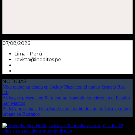
07/08/2026
Lima - Perú
revista@ineditos.pe
NOTICIAS
Nike reabre su tienda en Jockey Plaza con el nuevo formato Rise
2.0
Airbag se presenta en Perú con un esperado concierto en el Estadio
San Marcos
PUMA presenta la Ruta Suede, un circuito de arte, música y cultura
urbana en Barranco