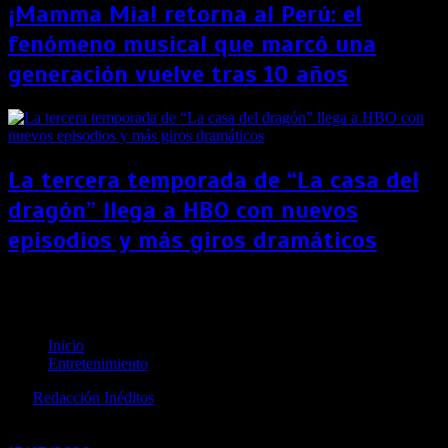
¡Mamma Mia! retorna al Perú: el
fenómeno musical que marcó una
generación vuelve tras 10 años
La tercera temporada de “La casa del
dragón” llega a HBO con nuevos
episodios y más giros dramáticos
Chris Hemsworth también elogió al niño que salvó a
su hermanita del ataque de un perro
Inicio
Entretenimiento
por
Redacción Inéditos
revista@ineditos.pe