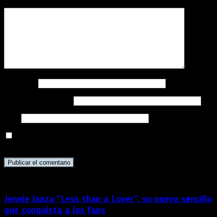
Comentario
*
Nombre
*
Correo electrónico
*
Web
Guarda mi nombre, correo electrónico y web en este
navegador para la próxima vez que comente.
Jennie lanza “Less than a Lover”, su nuevo sencillo
que conquista a los fans