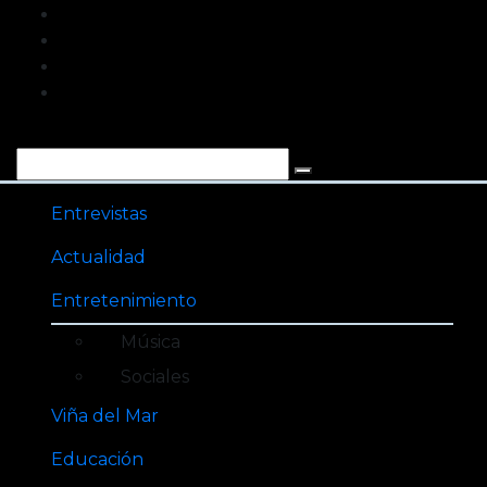
Saltar
al
contenido
Entrevistas
Actualidad
Entretenimiento
Música
Sociales
Viña del Mar
Educación