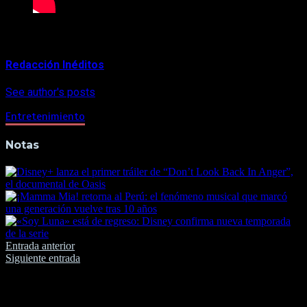
About Author
Redacción Inéditos
See author's posts
Entretenimiento
Notas
Navegación
Entrada anterior
Siguiente entrada
de
entradas
Deja una respuesta