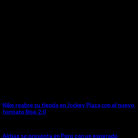
Lima- Perú
revista@ineditos.pe
Revista Digital
MÁS NOTICIAS
Nike reabre su tienda en Jockey Plaza con el nuevo
formato Rise 2.0
Airbag se presenta en Perú con un esperado