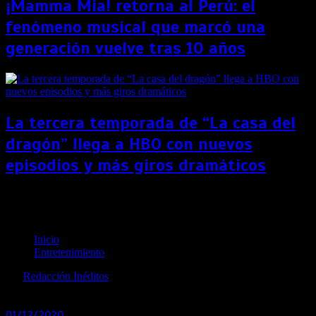
¡Mamma Mia! retorna al Perú: el
fenómeno musical que marcó una
generación vuelve tras 10 años
La tercera temporada de “La casa del
dragón” llega a HBO con nuevos
episodios y más giros dramáticos
“Belleza Negra”, película inspirada en la novela
clásica de Anna Sewell, se entrena en Disney+
Inicio
Entretenimiento
por
Redacción Inéditos
revista@ineditos.pe
01/12/2020
0
6 años