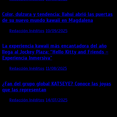
Color, dulzura y tendencia: Ilahui abrió las puertas
de su nuevo mundo kawaii en Magdalena
por
Redacción Inéditos
10/09/2025
3 mins
11 meses
La experiencia kawaii más encantadora del año
llega al Jockey Plaza: “Hello Kitty and Friends –
Experiencia Inmersiva”
por
Redacción Inéditos
11/08/2025
2 mins
12 meses
¿Fan del grupo global KATSEYE? Conoce las joyas
que las representan
por
Redacción Inéditos
14/07/2025
3 mins
1 año
Contácta con nosotros