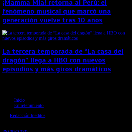
¡Mamma Mia! retorna al Perú: el
fenómeno musical que marcó una
generación vuelve tras 10 años
La tercera temporada de “La casa del
dragón” llega a HBO con nuevos
episodios y más giros dramáticos
¡Confirmado! Anahí y la noticia que todos
esperaban sobre la reunión de RBD
Inicio
Entretenimiento
por
Redacción Inéditos
revista@ineditos.pe
25/09/2020
0
6 años