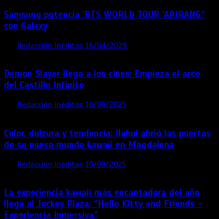
Samsung potencia ‘BTS WORLD TOUR ‘ARIRANG’’
con Galaxy
por
Redacción Inéditos
16/04/2026
4 mins
4 meses
Demon Slayer llega a los cines: Empieza el arco
del Castillo Infinito
por
Redacción Inéditos
10/09/2025
1 min
11 meses
Color, dulzura y tendencia: Ilahui abrió las puertas
de su nuevo mundo kawaii en Magdalena
por
Redacción Inéditos
10/09/2025
3 mins
11 meses
La experiencia kawaii más encantadora del año
llega al Jockey Plaza: “Hello Kitty and Friends –
Experiencia Inmersiva”