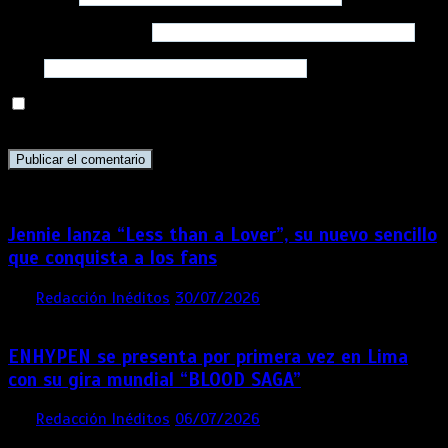
Correo electrónico
*
Web
Guarda mi nombre, correo electrónico y web en este
navegador para la próxima vez que comente.
Jennie lanza “Less than a Lover”, su nuevo sencillo
que conquista a los fans
por
Redacción Inéditos
30/07/2026
3 mins
1 semana
ENHYPEN se presenta por primera vez en Lima
con su gira mundial “BLOOD SAGA”
por
Redacción Inéditos
06/07/2026
4 mins
1 mes