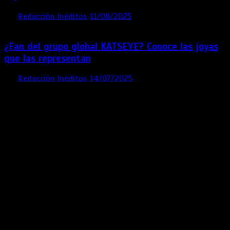
por
Redacción Inéditos
11/08/2025
2 mins
12 meses
¿Fan del grupo global KATSEYE? Conoce las joyas
que las representan
por
Redacción Inéditos
14/07/2025
3 mins
1 año
Contácta con nosotros
Lima- Perú
revista@ineditos.pe
Revista Digital