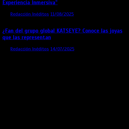
Experiencia Inmersiva”
por
Redacción Inéditos
11/08/2025
2 mins
12 meses
¿Fan del grupo global KATSEYE? Conoce las joyas
que las representan
por
Redacción Inéditos
14/07/2025
3 mins
1 año
Contácta con nosotros
Lima- Perú
revista@ineditos.pe
Revista Digital