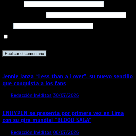
Nombre
*
Correo electrónico
*
Web
Guarda mi nombre, correo electrónico y web en este
navegador para la próxima vez que comente.
Jennie lanza “Less than a Lover”, su nuevo sencillo
que conquista a los fans
por
Redacción Inéditos
30/07/2026
3 mins
6 días
ENHYPEN se presenta por primera vez en Lima
con su gira mundial “BLOOD SAGA”
por
Redacción Inéditos
06/07/2026
4 mins
1 mes