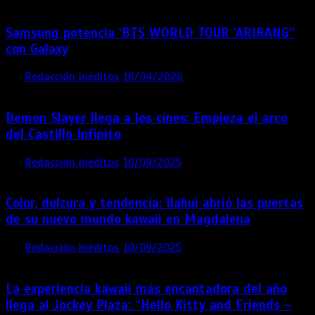
Samsung potencia ‘BTS WORLD TOUR ‘ARIRANG’’
con Galaxy
por
Redacción Inéditos
16/04/2026
4 mins
4 meses
Demon Slayer llega a los cines: Empieza el arco
del Castillo Infinito
por
Redacción Inéditos
10/09/2025
1 min
11 meses
Color, dulzura y tendencia: Ilahui abrió las puertas
de su nuevo mundo kawaii en Magdalena
por
Redacción Inéditos
10/09/2025
3 mins
11 meses
La experiencia kawaii más encantadora del año
llega al Jockey Plaza: “Hello Kitty and Friends –