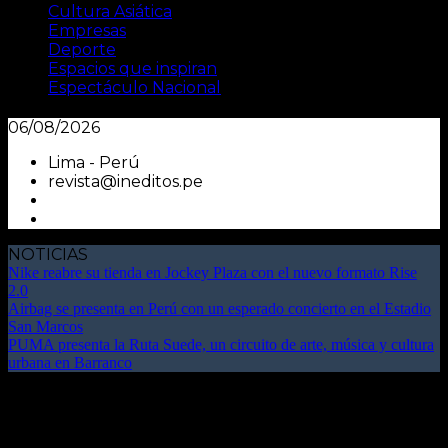
Cultura Asiática
Empresas
Deporte
Espacios que inspiran
Espectáculo Nacional
06/08/2026
Lima - Perú
revista@ineditos.pe
NOTICIAS
Nike reabre su tienda en Jockey Plaza con el nuevo formato Rise
2.0
Airbag se presenta en Perú con un esperado concierto en el Estadio
San Marcos
PUMA presenta la Ruta Suede, un circuito de arte, música y cultura
urbana en Barranco