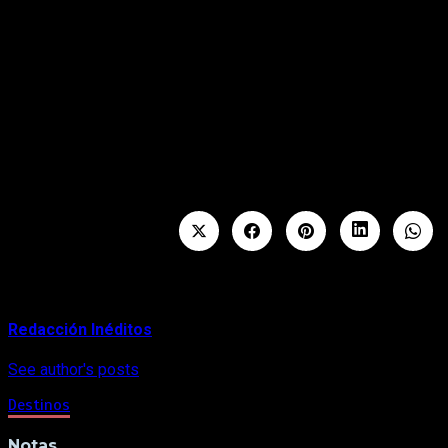
como ravioli de langosta, carpaccio de res o rib eye
acompañado de vino Nebbiolo- y la inolvidable White Nights
en Kupuri Beach Club, una fiesta que combina estaciones
gourmet, música en vivo y una atmósfera vibrante junto a las
olas.
Cada encuentro en Punta Mita está pensado para reunir a
familias y amigos alrededor de la mesa, la música y el mar,
creando recuerdos que se vuelven parte de las tradiciones
más emocionantes y esperadas del año.
About Author
Redacción Inéditos
See author's posts
Destinos
Notas