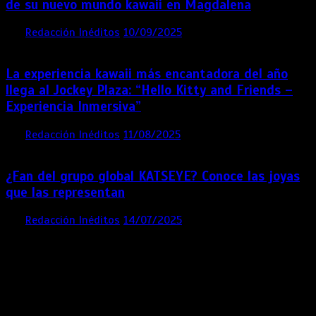
de su nuevo mundo kawaii en Magdalena
por
Redacción Inéditos
10/09/2025
3 mins
11 meses
La experiencia kawaii más encantadora del año
llega al Jockey Plaza: “Hello Kitty and Friends –
Experiencia Inmersiva”
por
Redacción Inéditos
11/08/2025
2 mins
12 meses
¿Fan del grupo global KATSEYE? Conoce las joyas
que las representan
por
Redacción Inéditos
14/07/2025
3 mins
1 año
Contácta con nosotros
Lima- Perú
revista@ineditos.pe