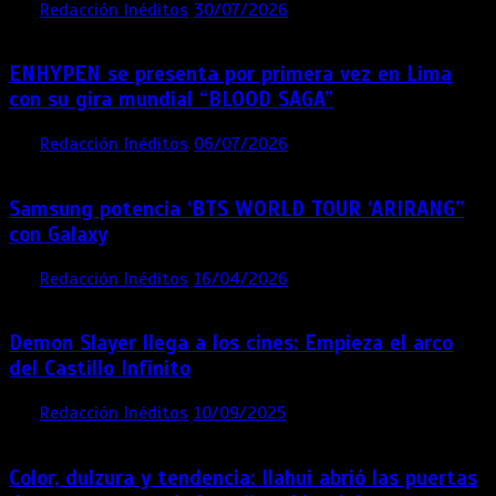
por
Redacción Inéditos
30/07/2026
3 mins
1 semana
ENHYPEN se presenta por primera vez en Lima
con su gira mundial “BLOOD SAGA”
por
Redacción Inéditos
06/07/2026
4 mins
1 mes
Samsung potencia ‘BTS WORLD TOUR ‘ARIRANG’’
con Galaxy
por
Redacción Inéditos
16/04/2026
4 mins
4 meses
Demon Slayer llega a los cines: Empieza el arco
del Castillo Infinito
por
Redacción Inéditos
10/09/2025
1 min
11 meses
Color, dulzura y tendencia: Ilahui abrió las puertas