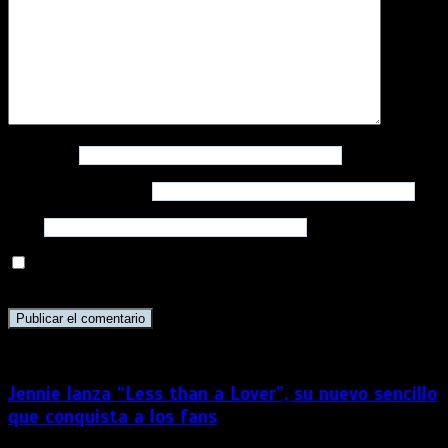
Nombre
*
Correo electrónico
*
Web
Guarda mi nombre, correo electrónico y web en este
navegador para la próxima vez que comente.
Jennie lanza “Less than a Lover”, su nuevo sencillo
que conquista a los fans