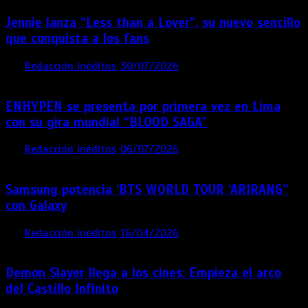
Jennie lanza “Less than a Lover”, su nuevo sencillo
que conquista a los fans
por
Redacción Inéditos
30/07/2026
3 mins
1 semana
ENHYPEN se presenta por primera vez en Lima
con su gira mundial “BLOOD SAGA”
por
Redacción Inéditos
06/07/2026
4 mins
1 mes
Samsung potencia ‘BTS WORLD TOUR ‘ARIRANG’’
con Galaxy
por
Redacción Inéditos
16/04/2026
4 mins
4 meses
Demon Slayer llega a los cines: Empieza el arco
del Castillo Infinito