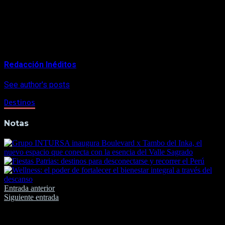
son prácticas saludables para envejecer en bienestar, apoyan
la fortaleza de nuestro sistema inmune y nos ayuda a vivir en
armonía”.
About Author
Redacción Inéditos
See author's posts
Destinos
Notas
Navegación
Entrada anterior
Siguiente entrada
de
entradas
Deja una respuesta