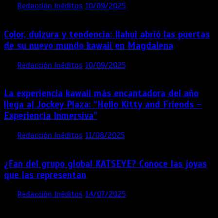
por
Redacción Inéditos
10/09/2025
1 min
11 meses
Color, dulzura y tendencia: Ilahui abrió las puertas
de su nuevo mundo kawaii en Magdalena
por
Redacción Inéditos
10/09/2025
3 mins
11 meses
La experiencia kawaii más encantadora del año
llega al Jockey Plaza: “Hello Kitty and Friends –
Experiencia Inmersiva”
por
Redacción Inéditos
11/08/2025
2 mins
12 meses
¿Fan del grupo global KATSEYE? Conoce las joyas
que las representan
por
Redacción Inéditos
14/07/2025
3 mins
1 año