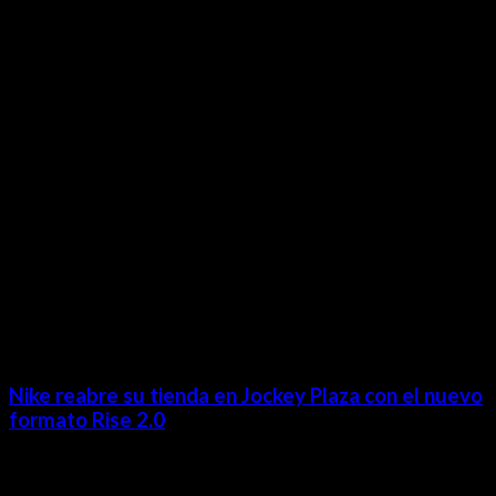
Contácta con nosotros
Lima- Perú
revista@ineditos.pe
Revista Digital
MÁS NOTICIAS
Nike reabre su tienda en Jockey Plaza con el nuevo
formato Rise 2.0