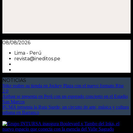
08/08/2026
Lima - Perú
revista@ineditos.pe
NOTICIAS
Nike reabre su tienda en Jockey Plaza con el nuevo formato Rise
2.0
Airbag se presenta en Perú con un esperado concierto en el Estadio
San Marcos
PUMA presenta la Ruta Suede, un circuito de arte, música y cultura
urbana en Barranco