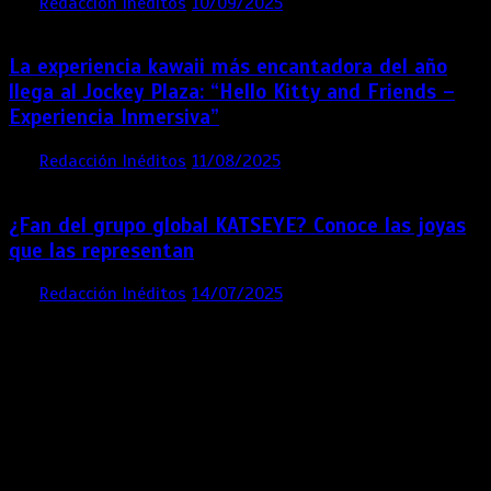
por
Redacción Inéditos
10/09/2025
3 mins
11 meses
La experiencia kawaii más encantadora del año
llega al Jockey Plaza: “Hello Kitty and Friends –
Experiencia Inmersiva”
por
Redacción Inéditos
11/08/2025
2 mins
12 meses
¿Fan del grupo global KATSEYE? Conoce las joyas
que las representan
por
Redacción Inéditos
14/07/2025
3 mins
1 año
Contácta con nosotros
Lima- Perú
revista@ineditos.pe
Revista Digital