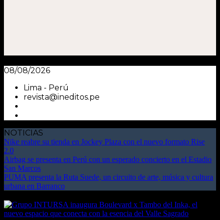
08/08/2026
Lima - Perú
revista@ineditos.pe
NOTICIAS
Nike reabre su tienda en Jockey Plaza con el nuevo formato Rise
2.0
Airbag se presenta en Perú con un esperado concierto en el Estadio
San Marcos
PUMA presenta la Ruta Suede, un circuito de arte, música y cultura
urbana en Barranco