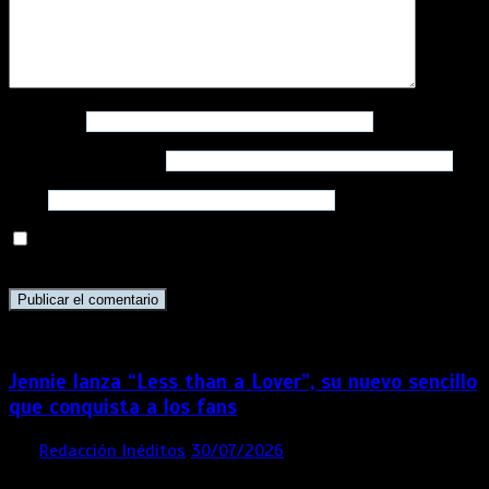
Nombre
*
Correo electrónico
*
Web
Guarda mi nombre, correo electrónico y web en este
navegador para la próxima vez que comente.
Jennie lanza “Less than a Lover”, su nuevo sencillo
que conquista a los fans
por
Redacción Inéditos
30/07/2026
3 mins
1 semana