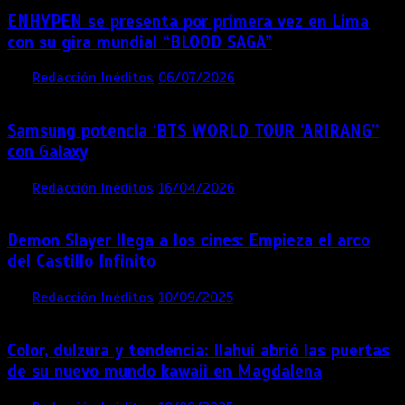
ENHYPEN se presenta por primera vez en Lima
con su gira mundial “BLOOD SAGA”
por
Redacción Inéditos
06/07/2026
4 mins
1 mes
Samsung potencia ‘BTS WORLD TOUR ‘ARIRANG’’
con Galaxy
por
Redacción Inéditos
16/04/2026
4 mins
4 meses
Demon Slayer llega a los cines: Empieza el arco
del Castillo Infinito
por
Redacción Inéditos
10/09/2025
1 min
11 meses
Color, dulzura y tendencia: Ilahui abrió las puertas
de su nuevo mundo kawaii en Magdalena