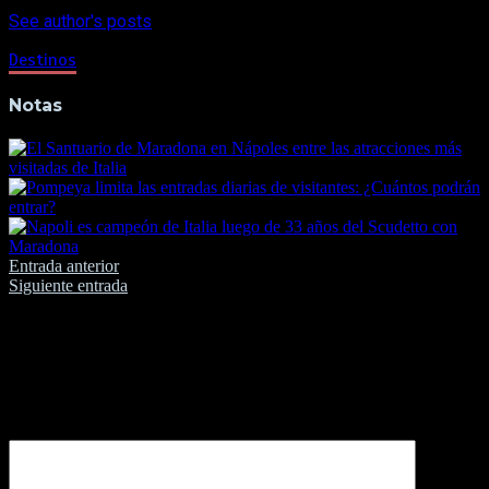
See author's posts
Destinos
Notas
Navegación
Entrada anterior
Siguiente entrada
de
entradas
Deja una respuesta
Tu dirección de correo electrónico no será publicada.
Los
campos obligatorios están marcados con
*
Comentario
*