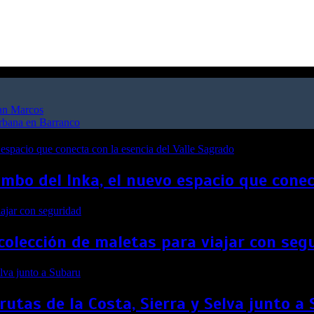
San Marcos
urbana en Barranco
bo del Inka, el nuevo espacio que conect
colección de maletas para viajar con seg
rutas de la Costa, Sierra y Selva junto a