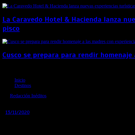
La Caravedo Hotel & Hacienda lanza nuev
pisco
Cusco se prepara para rendir homenaje 
Estos son los protocolos nacionales de salud y seguri
Inicio
Destinos
por
Redacción Inéditos
revista@ineditos.pe
13/11/2020
0
6 años
Conoce la nueva certificación de oro del «Código de salud y fe
La Autoridad de Turismo de Aruba (ATA) y el Departamento de Sa