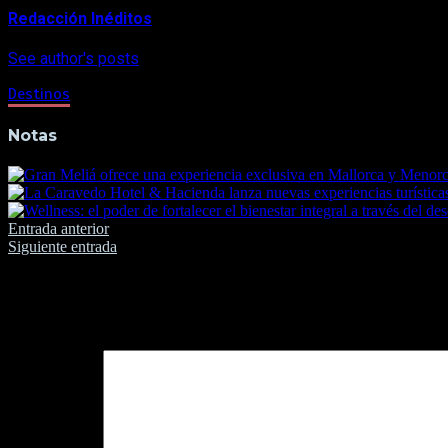
Redacción Inéditos
See author's posts
Destinos
Notas
Navegación
Entrada anterior
Siguiente entrada
de
entradas
Deja una respuesta
Tu dirección de correo electrónico no será publicada.
Los camp