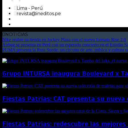
Lima - Perú
revista@ineditos.pe
NOTICIAS
Nike reabre su tienda en Jockey Plaza con el nuevo formato Rise 2.0
Airbag se presenta en Perú con un esperado concierto en el Estadio 
PUMA presenta la Ruta Suede, un circuito de arte, música y cultura 
Grupo INTURSA inaugura Boulevard x Tam
Fiestas Patrias: CAT presenta su nueva 
Fiestas Patrias: redescubre las mejores 