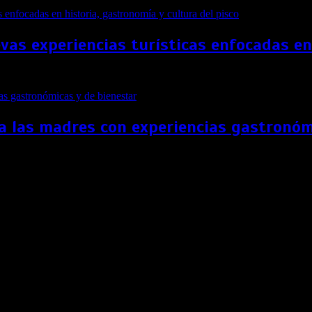
as experiencias turísticas enfocadas en 
a las madres con experiencias gastronóm
dad de Aruba
licidad de Aruba» para proteger la experiencia de viaje de los 
lud Pública anunciaron el ‘Código de Salud y Felicidad de Aruba’