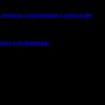
historia, gastronomía y cultura del
icas y de bienestar
turistas.
, un estricto programa de certificación de limpieza e higiene