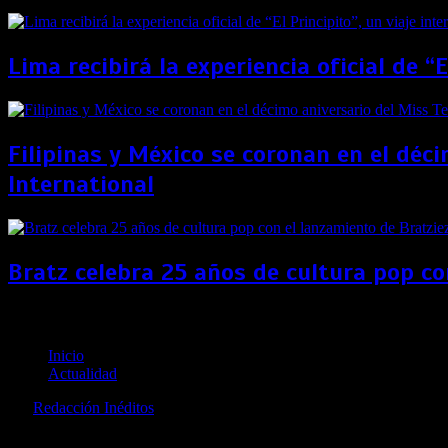
Lima recibirá la experiencia oficial de “
Filipinas y México se coronan en el déc
International
Bratz celebra 25 años de cultura pop co
Marcha Delivery: Primera manifestación que busca vi
Inicio
Actualidad
por
Redacción Inéditos
revista@ineditos.pe