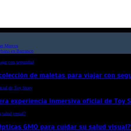
San Marcos
urbana en Barranco
colección de maletas para viajar con seg
ra experiencia inmersiva oficial de Toy 
Ópticas GMO para cuidar su salud visual?