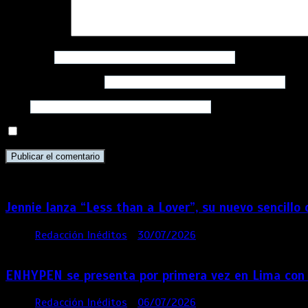
Comentario
*
Nombre
*
Correo electrónico
*
Web
Guarda mi nombre, correo electrónico y web en este navega
Jennie lanza “Less than a Lover”, su nuevo sencillo
por
Redacción Inéditos
30/07/2026
3 mins
1 seman
ENHYPEN se presenta por primera vez en Lima con
por
Redacción Inéditos
06/07/2026
4 mins
1 mes