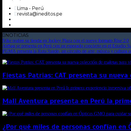
Lima - Perú
revista@ineditos.pe
NOTICIAS
Nike reabre su tienda en Jockey Plaza con el nuevo formato Rise 2.0
Airbag se presenta en Perú con un esperado concierto en el Estadio 
PUMA presenta la Ruta Suede, un circuito de arte, música y cultura 
Fiestas Patrias: CAT presenta su nueva 
Mall Aventura presenta en Perú la prime
¿Por qué miles de personas confían en 