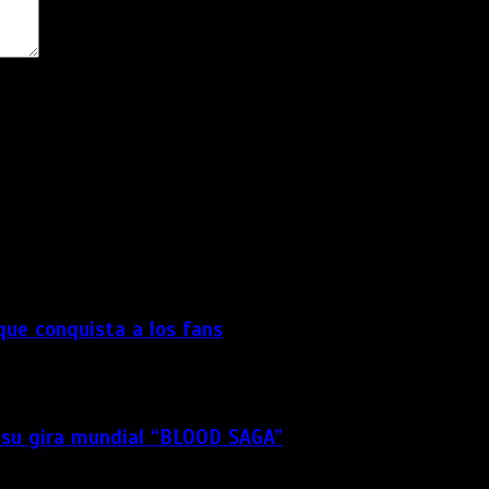
dor para la próxima vez que comente.
 que conquista a los fans
a
 su gira mundial “BLOOD SAGA”