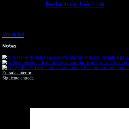
Redacción Inéditos
See author's posts
Actualidad
Notas
Navegación
Entrada anterior
Siguiente entrada
de
entradas
Deja una respuesta
Tu dirección de correo electrónico no será publicada.
Los camp