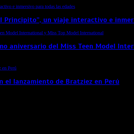
El Principito”, un viaje interactivo e inm
imo aniversario del Miss Teen Model Inte
n el lanzamiento de Bratziez en Perú
sibilizar denuncias de los peruanos en la pandemia