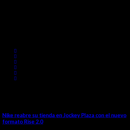
Contácta con nosotros
Lima- Perú
revista@ineditos.pe
Revista Digital
MÁS NOTICIAS
Nike reabre su tienda en Jockey Plaza con el nuevo
formato Rise 2.0