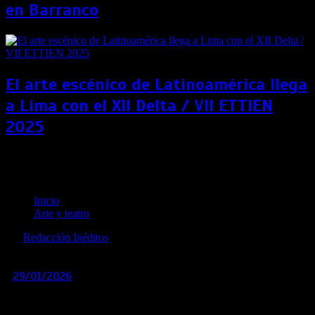
en Barranco
El arte escénico de Latinoamérica llega
a Lima con el XII Delta / VII ETTIEN
2025
Un viaje inmersivo por la cultura británica con la
exposición “UK Remix”
Inicio
Arte y teatro
por
Redacción Inéditos
revista@ineditos.pe
29/01/2026
0
6 meses
Hasta el 22 de febrero, en las paredes de la Galería John
Harriman, se proyectan imágenes que transportan al