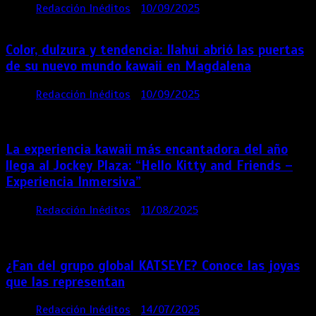
por
Redacción Inéditos
10/09/2025
1 min
11 meses
Color, dulzura y tendencia: Ilahui abrió las puertas
de su nuevo mundo kawaii en Magdalena
por
Redacción Inéditos
10/09/2025
3 mins
11
meses
La experiencia kawaii más encantadora del año
llega al Jockey Plaza: “Hello Kitty and Friends –
Experiencia Inmersiva”
por
Redacción Inéditos
11/08/2025
2 mins
12
meses
¿Fan del grupo global KATSEYE? Conoce las joyas
que las representan
por
Redacción Inéditos
14/07/2025
3 mins
1 año