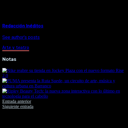
Ingreso libre.
About Author
Redacción Inéditos
See author's posts
Arte y teatro
Notas
Navegación
Entrada anterior
Siguiente entrada
de
entradas
Deja una respuesta