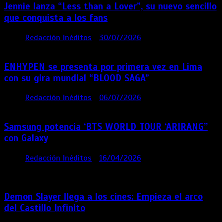
Jennie lanza “Less than a Lover”, su nuevo sencillo
que conquista a los fans
por
Redacción Inéditos
30/07/2026
3 mins
6 días
ENHYPEN se presenta por primera vez en Lima
con su gira mundial “BLOOD SAGA”
por
Redacción Inéditos
06/07/2026
4 mins
1 mes
Samsung potencia ‘BTS WORLD TOUR ‘ARIRANG’’
con Galaxy
por
Redacción Inéditos
16/04/2026
4 mins
4
meses
Demon Slayer llega a los cines: Empieza el arco
del Castillo Infinito