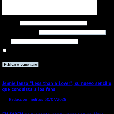
Nombre
*
Correo electrónico
*
Web
Guarda mi nombre, correo electrónico y web en este
navegador para la próxima vez que comente.
Jennie lanza “Less than a Lover”, su nuevo sencillo
que conquista a los fans
por
Redacción Inéditos
30/07/2026
3 mins
6 días