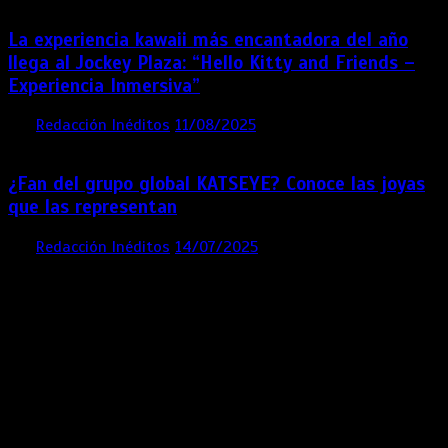
La experiencia kawaii más encantadora del año
llega al Jockey Plaza: “Hello Kitty and Friends –
Experiencia Inmersiva”
por
Redacción Inéditos
11/08/2025
2 mins
12 meses
¿Fan del grupo global KATSEYE? Conoce las joyas
que las representan
por
Redacción Inéditos
14/07/2025
3 mins
1 año
Contácta con nosotros
Lima- Perú
revista@ineditos.pe
Revista Digital