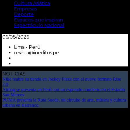
Cultura Asiática
Empresas
Deporte
Espacios que inspiran
Espectáculo Nacional
06/08/2026
Lima - Perú
revista@ineditos.pe
NOTICIAS
Nike reabre su tienda en Jockey Plaza con el nuevo formato Rise
2.0
Airbag se presenta en Perú con un esperado concierto en el Estadio
San Marcos
PUMA presenta la Ruta Suede, un circuito de arte, música y cultura
urbana en Barranco