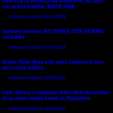
ENHYPEN se presenta por primera vez en Lima
con su gira mundial “BLOOD SAGA”
por
Redacción Inéditos
06/07/2026
4 mins
1 mes
Samsung potencia ‘BTS WORLD TOUR ‘ARIRANG’’
con Galaxy
por
Redacción Inéditos
16/04/2026
4 mins
4 meses
Demon Slayer llega a los cines: Empieza el arco
del Castillo Infinito
por
Redacción Inéditos
10/09/2025
1 min
11 meses
Color, dulzura y tendencia: Ilahui abrió las puertas
de su nuevo mundo kawaii en Magdalena
por
Redacción Inéditos
10/09/2025
3 mins
11 meses