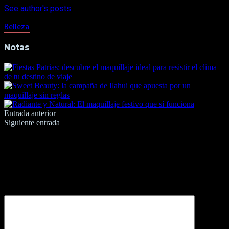
See author's posts
Belleza
Notas
Navegación
Entrada anterior
Siguiente entrada
de
entradas
Deja una respuesta
Tu dirección de correo electrónico no será publicada.
Los
campos obligatorios están marcados con
*
Comentario
*