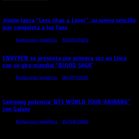
Jennie lanza “Less than a Lover”, su nuevo sencillo
que conquista a los fans
por
Redacción Inéditos
30/07/2026
3 mins
5 días
ENHYPEN se presenta por primera vez en Lima
con su gira mundial “BLOOD SAGA”
por
Redacción Inéditos
06/07/2026
4 mins
4
semanas
Samsung potencia ‘BTS WORLD TOUR ‘ARIRANG’’
con Galaxy
por
Redacción Inéditos
16/04/2026
4 mins
4
meses