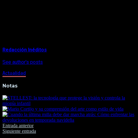
Tras comprobar el lunes que efectivamente la orden de
revelar los mensajes no había sido cumplida, el juez Andrew
Nicol eximió el jueves a Depp de las sanciones, permitiendo
que el juicio siga adelante.
About Author
Redacción Inéditos
See author's posts
Actualidad
Notas
Navegación
Entrada anterior
Siguiente entrada
de