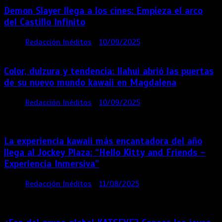
Demon Slayer llega a los cines: Empieza el arco
del Castillo Infinito
por
Redacción Inéditos
10/09/2025
1 min
11 meses
Color, dulzura y tendencia: Ilahui abrió las puertas
de su nuevo mundo kawaii en Magdalena
por
Redacción Inéditos
10/09/2025
3 mins
11
meses
La experiencia kawaii más encantadora del año
llega al Jockey Plaza: “Hello Kitty and Friends –
Experiencia Inmersiva”
por
Redacción Inéditos
11/08/2025
2 mins
12
meses