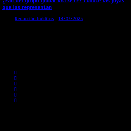
¿Fan del grupo global KATSEYE? Conoce las joyas
que las representan
por
Redacción Inéditos
14/07/2025
3 mins
1 año
Contácta con nosotros
Lima- Perú
revista@ineditos.pe
Revista Digital
MÁS NOTICIAS