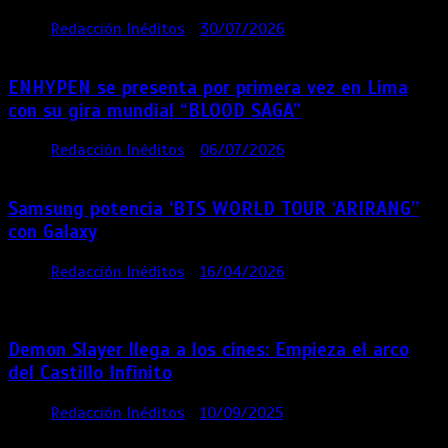
por
Redacción Inéditos
30/07/2026
3 mins
6 días
ENHYPEN se presenta por primera vez en Lima
con su gira mundial “BLOOD SAGA”
por
Redacción Inéditos
06/07/2026
4 mins
1 mes
Samsung potencia ‘BTS WORLD TOUR ‘ARIRANG’’
con Galaxy
por
Redacción Inéditos
16/04/2026
4 mins
4
meses
Demon Slayer llega a los cines: Empieza el arco
del Castillo Infinito
por
Redacción Inéditos
10/09/2025
1 min
11 meses