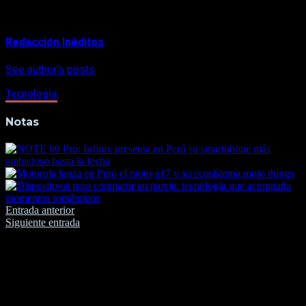
About Author
Redacción Inéditos
See author's posts
Tecnología
Notas
Navegación
Entrada anterior
Siguiente entrada
de
entradas
Deja una respuesta
Tu dirección de correo electrónico no será publicada.
Los
campos obligatorios están marcados con
*