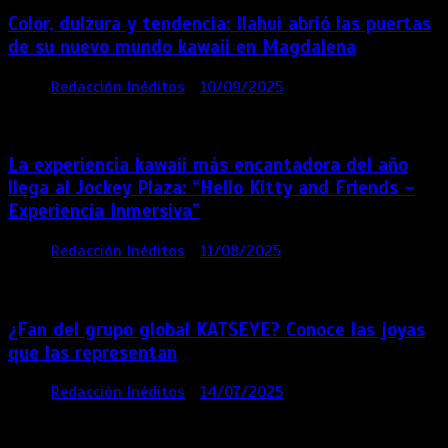
Color, dulzura y tendencia: Ilahui abrió las puertas
de su nuevo mundo kawaii en Magdalena
por
Redacción Inéditos
10/09/2025
3 mins
11
meses
La experiencia kawaii más encantadora del año
llega al Jockey Plaza: “Hello Kitty and Friends –
Experiencia Inmersiva”
por
Redacción Inéditos
11/08/2025
2 mins
12
meses
¿Fan del grupo global KATSEYE? Conoce las joyas
que las representan
por
Redacción Inéditos
14/07/2025
3 mins
1 año