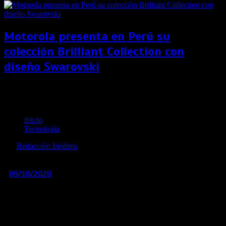
Motorola presenta en Perú su
colección Brilliant Collection con
diseño Swarovski
Smartphones de Nokia actualizarán su sistema
operativo a Android 11
Inicio
Tecnología
por
Redacción Inéditos
revista@ineditos.pe
09/10/2020
0
6 años
Nokia 5.3, recientemente lanzado en Perú, será uno de los
primeros equipos en ser actualizados a Android 11
por
parte de HMD Global.