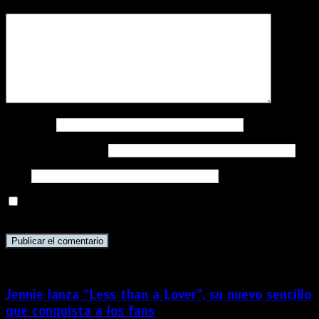
Comentario
*
Nombre
*
Correo electrónico
*
Web
Guarda mi nombre, correo electrónico y web en este
navegador para la próxima vez que comente.
Jennie lanza “Less than a Lover”, su nuevo sencillo
que conquista a los fans