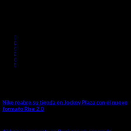
Contácta con nosotros
Lima- Perú
revista@ineditos.pe
Revista Digital
MÁS NOTICIAS
Nike reabre su tienda en Jockey Plaza con el nuevo
formato Rise 2.0