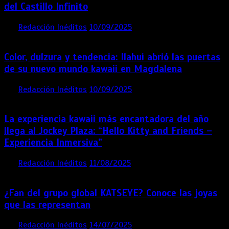
del Castillo Infinito
por
Redacción Inéditos
10/09/2025
1 min
11 meses
Color, dulzura y tendencia: Ilahui abrió las puertas
de su nuevo mundo kawaii en Magdalena
por
Redacción Inéditos
10/09/2025
3 mins
11 meses
La experiencia kawaii más encantadora del año
llega al Jockey Plaza: “Hello Kitty and Friends –
Experiencia Inmersiva”
por
Redacción Inéditos
11/08/2025
2 mins
12 meses
¿Fan del grupo global KATSEYE? Conoce las joyas
que las representan
por
Redacción Inéditos
14/07/2025
3 mins
1 año