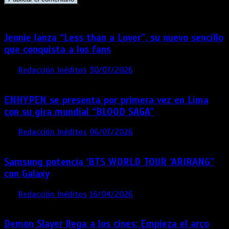
Jennie lanza “Less than a Lover”, su nuevo sencillo
que conquista a los fans
por
Redacción Inéditos
30/07/2026
3 mins
1 semana
ENHYPEN se presenta por primera vez en Lima
con su gira mundial “BLOOD SAGA”
por
Redacción Inéditos
06/07/2026
4 mins
1 mes
Samsung potencia ‘BTS WORLD TOUR ‘ARIRANG’’
con Galaxy
por
Redacción Inéditos
16/04/2026
4 mins
4 meses
Demon Slayer llega a los cines: Empieza el arco