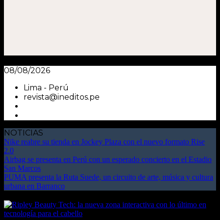
08/08/2026
Lima - Perú
revista@ineditos.pe
NOTICIAS
Nike reabre su tienda en Jockey Plaza con el nuevo formato Rise
2.0
Airbag se presenta en Perú con un esperado concierto en el Estadio
San Marcos
PUMA presenta la Ruta Suede, un circuito de arte, música y cultura
urbana en Barranco