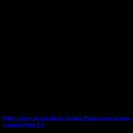
Contácta con nosotros
Lima- Perú
revista@ineditos.pe
Revista Digital
MÁS NOTICIAS
Nike reabre su tienda en Jockey Plaza con el nuevo
formato Rise 2.0