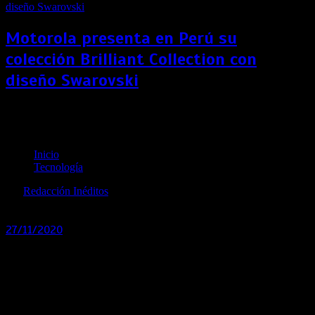
Motorola presenta en Perú su
colección Brilliant Collection con
diseño Swarovski
Nokia lanza dos nuevos equipos en Perú a precios
económicos
Inicio
Tecnología
por
Redacción Inéditos
revista@ineditos.pe
27/11/2020
0
6 años
Para HMD, Perú es un mercado estratégico y por ello
presenta dos nuevos equipos, Nokia 2.4 y Nokia C3
.
HMD Global, el hogar de los teléfonos Nokia, ampliando su