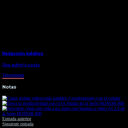
en línea en Tiendas EFE, La Curacao y Saga Falabella,
así como en tiendas físicas en Tiendas EFE, La Curacao
y Hiraoka, desde S/499.00.
About Author
Redacción Inéditos
See author's posts
Tecnología
Notas
Navegación
Entrada anterior
Siguiente entrada
de