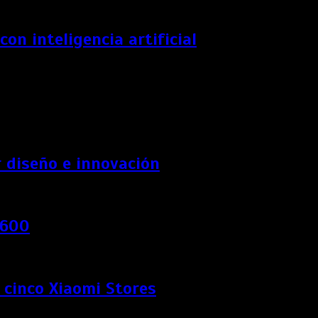
n inteligencia artificial
 diseño e innovación
 600
e cinco Xiaomi Stores