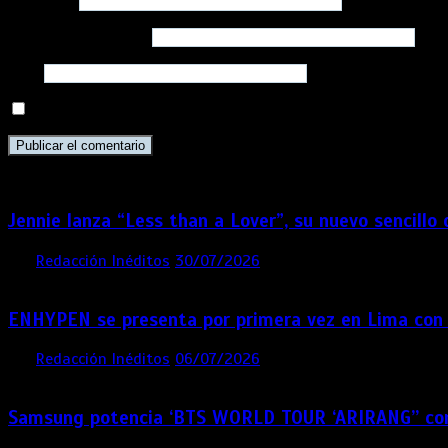
Nombre
*
Correo electrónico
*
Web
Guarda mi nombre, correo electrónico y web en este navega
Jennie lanza “Less than a Lover”, su nuevo sencillo
por
Redacción Inéditos
30/07/2026
3 mins
6 días
ENHYPEN se presenta por primera vez en Lima con
por
Redacción Inéditos
06/07/2026
4 mins
1 mes
Samsung potencia ‘BTS WORLD TOUR ‘ARIRANG’’ co