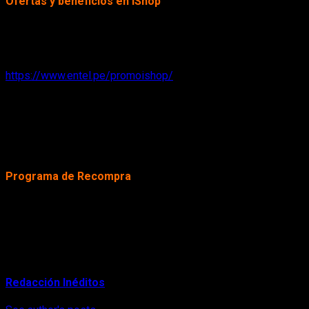
Ofertas y beneficios en iShop
A la atención personalizada y a la exclusiva variedad de produ
quienes compren cualquier modelo de iPhone en Tiendas iShop re
Esto aplica para clientes que contraten una nueva línea de Ente
https://www.entel.pe/promoishop/
“En esta ocasión venimos trabajando de la mano con Entel par
nuestros clientes. Con este tipo de ofertas, buscamos llegar a
Mariella León, Gerente de Marketing.
La ejecutiva recordó que, además de esta promoción, los usua
Programa de Recompra
iShop Perú busca facilitar que todos sus clientes puedan llev
iPhone usado, podrán dejarlo como parte de pago para adquirir 
estado, y contar con un documento de identidad vigente. Más i
About Author
Redacción Inéditos