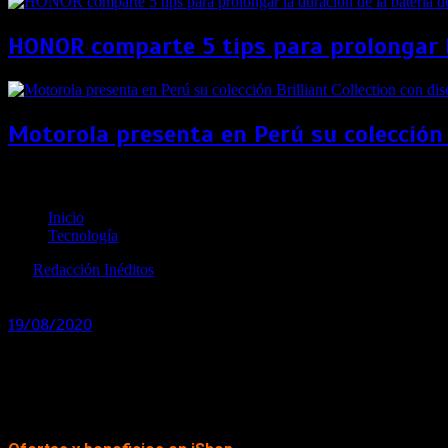
HONOR comparte 5 tips para prolongar la
Motorola presenta en Perú su colección 
iShop y Entel te regalan un año de plan ilimitado po
Inicio
Tecnología
por
Redacción Inéditos
revista@ineditos.pe
19/08/2020
0
6 años
iShop Perú y Entel se unen para brindarle a los amantes de la
iShop Perú, Apple Premium Reseller, renueva su oferta con un b
Tiendas iShop, accederán a un año gratis del plan ilimitado Ent