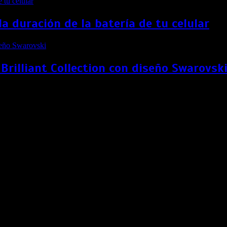
 duración de la batería de tu celular
Brilliant Collection con diseño Swarovsk
r la compra de un iPhone
 tecnología beneficios exclusivos.
eneficio exclusivo en conjunto con Entel Perú. Gracias a esta p
el Power 65.90.