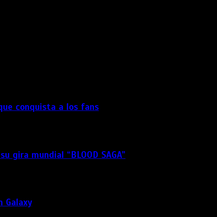
dor para la próxima vez que comente.
 que conquista a los fans
 su gira mundial “BLOOD SAGA”
n Galaxy