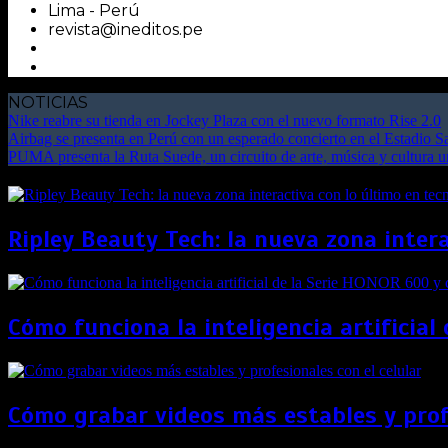
Lima - Perú
revista@ineditos.pe
NOTICIAS
Nike reabre su tienda en Jockey Plaza con el nuevo formato Rise 2.0
Airbag se presenta en Perú con un esperado concierto en el Estadio 
PUMA presenta la Ruta Suede, un circuito de arte, música y cultura 
Ripley Beauty Tech: la nueva zona intera
Cómo funciona la inteligencia artificia
Cómo grabar videos más estables y profe