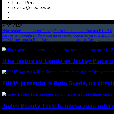
Lima - Perú
revista@ineditos.pe
NOTICIAS
Nike reabre su tienda en Jockey Plaza con el nuevo formato Rise 2.0
Airbag se presenta en Perú con un esperado concierto en el Estadio 
PUMA presenta la Ruta Suede, un circuito de arte, música y cultura 
Nike reabre su tienda en Jockey Plaza c
PUMA presenta la Ruta Suede, un circui
Ripley Beauty Tech: la nueva zona intera