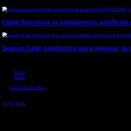
Cómo funciona la inteligencia artificia
Season Sale: productos para renovar la
CITIZEN fortalece su presencia en Perú con “The Ti
Inicio
Moda
por
Redacción Inéditos
revista@ineditos.pe
21/11/2025
0
9 meses
Este espacio inmersivo, que conecta tecnología, diseño y lega
CITIZEN,
marca japonesa referente en tecnología relojera, prec
su compromiso con el mercado peruano y resalta su visión de 