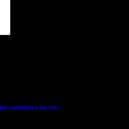
dor para la próxima vez que comente.
 que conquista a los fans