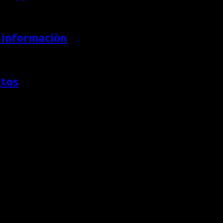
a información
ntos
a
e en el Óvalo Sol de la Nave Central del Jockey Plaza.
IZEN: The TimeLab”,
una instalación estratégica que reafirma