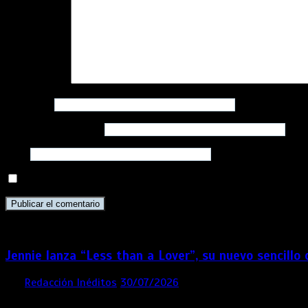
Comentario
*
Nombre
*
Correo electrónico
*
Web
Guarda mi nombre, correo electrónico y web en este navega
Jennie lanza “Less than a Lover”, su nuevo sencillo
por
Redacción Inéditos
30/07/2026
3 mins
1 semana