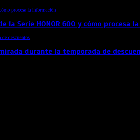
l de la Serie HONOR 600 y cómo procesa l
 mirada durante la temporada de descue
meLab”, una innovadora experiencia en el Jockey Plaz
do, estará disponible para el público del 24 al 30 de noviembr
isión y diseño, presenta en el Jockey Plaza la experiencia
“CIT
crecimiento sostenido en Latinoamérica.