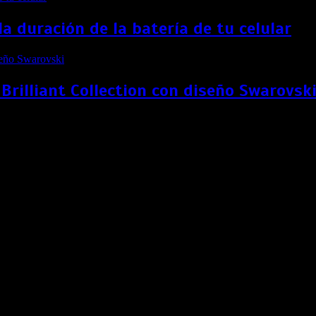
 duración de la batería de tu celular
Brilliant Collection con diseño Swarovsk
l Derecho
as audiencias virtuales son algunas de las innovaciones que están
efiniendo el ejercicio del Derecho, tal como ocurre en otros secto
icas aplicadas a los servicios jurídicos. En la región, Perú ocup
e por modernizar la práctica. Estas innovaciones no solo optimiz
erecho.