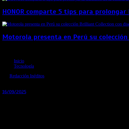
HONOR comparte 5 tips para prolongar la
Motorola presenta en Perú su colección 
Cinco tendencias tecnológicas que están cambiando e
Inicio
Tecnología
por
Redacción Inéditos
revista@ineditos.pe
16/09/2025
0
11 meses
La inteligencia artificial, el acceso digital a la justicia y l
La inteligencia artificial y la transformación digital están red
legaltech)
, que agrupa las herramientas y soluciones tecnológ
adopción de software legal, lo que refleja un interés crecient
vías para el acceso a la justicia y la formación académica en D