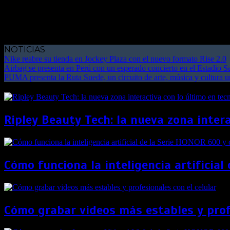
NOTICIAS
Nike reabre su tienda en Jockey Plaza con el nuevo formato Rise 2.0
Airbag se presenta en Perú con un esperado concierto en el Estadio 
PUMA presenta la Ruta Suede, un circuito de arte, música y cultura 
Ripley Beauty Tech: la nueva zona intera
Cómo funciona la inteligencia artificia
Cómo grabar videos más estables y profe