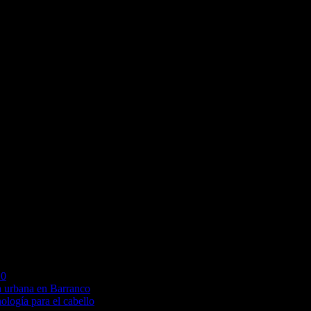
cisiones judiciales para anticipar resultados de litigios. Esto 
nes.
tán redefiniendo el rol del abogado y ampliando el alcance de la
ncia y equidad, será crucial para garantizar que esta convergencia