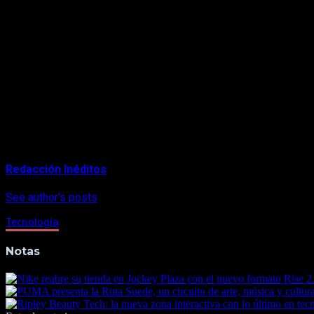
Justicia predictiva y análisis de datos.
La IA permite analizar grandes volúmenes de jurisprudencia y de
efectivas, basadas en evidencia y datos en lugar de suposicio
El impacto de estas tendencias va más allá de la eficiencia: es
Adoptar una
IA legal responsable
, con criterios de transpare
inclusivo.
About Author
Redacción Inéditos
See author's posts
Tecnología
Notas