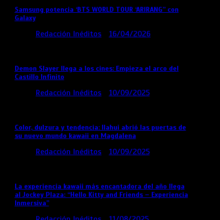
Samsung potencia ‘BTS WORLD TOUR ‘ARIRANG’’ con
Galaxy
por
Redacción Inéditos
16/04/2026
4 mins
4 meses
Demon Slayer llega a los cines: Empieza el arco del
Castillo Infinito
por
Redacción Inéditos
10/09/2025
1 min
11 meses
Color, dulzura y tendencia: Ilahui abrió las puertas de
su nuevo mundo kawaii en Magdalena
por
Redacción Inéditos
10/09/2025
3 mins
11 meses
La experiencia kawaii más encantadora del año llega
al Jockey Plaza: “Hello Kitty and Friends – Experiencia
Inmersiva”
por
Redacción Inéditos
11/08/2025