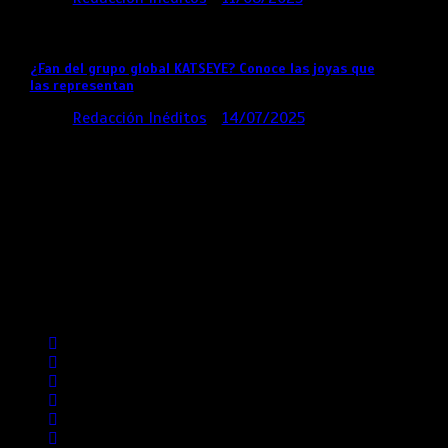
2 mins
12 meses
¿Fan del grupo global KATSEYE? Conoce las joyas que
las representan
por
Redacción Inéditos
14/07/2025
3 mins
1 año
Contácta con nosotros
Lima- Perú
revista@ineditos.pe
Revista Digital