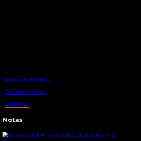
que el gigante surcoreano Samsung presentara
nuevos smartphones, entre ellos un modelo
diseñado para las nuevas redes de 5G y con un
precio de menos de 500 dólares.
Un iPhone de gama media tiene potencial de
atraer a usuarios más interesados en el
rendimiento de la cámara, la pantalla y la batería, y
menos atraídos por las funciones más llamativas
que son tan valoradas por otros usuarios más
innovadores, dijo Carolina Milanesi, analista de
Creative Strategies.
About Author
Redacción Inéditos
See author's posts
Tecnología
Notas