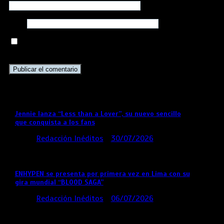
Web
Guarda mi nombre, correo electrónico y web en
este navegador para la próxima vez que comente.
Jennie lanza “Less than a Lover”, su nuevo sencillo
que conquista a los fans
por
Redacción Inéditos
30/07/2026
3 mins
6 días
ENHYPEN se presenta por primera vez en Lima con su
gira mundial “BLOOD SAGA”
por
Redacción Inéditos
06/07/2026
4 mins
4 semanas