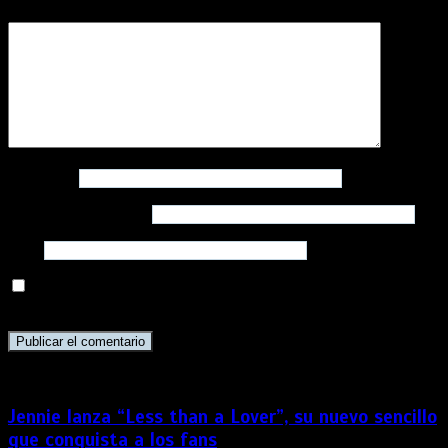
Comentario
*
Nombre
*
Correo electrónico
*
Web
Guarda mi nombre, correo electrónico y web en este
navegador para la próxima vez que comente.
Jennie lanza “Less than a Lover”, su nuevo sencillo
que conquista a los fans