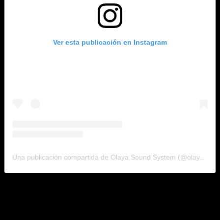
Ver esta publicación en Instagram
Una publicación compartida de Olaya Sound System (@olaya_sound_system)
La canción fue compuesta por Gonzalo Calmet junto a Juan
Carlos Luces, Manuel Zabala y Edmundo Benavides. El video
fue realizado por Pasaje18 bajo la dirección de Gustavo de la
Torre, el mismo que fue grabado entre Lima y Cusco. Wendy