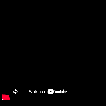
Sulca vistió diseños de la reconocida Lucía Cuba, quien
también ha vestido a artistas como Lady Gaga. Se contó
también con los diseños de Ani Álvarez Calderón y Mozh
Mozh, así como la participación del grupo de arte Filigranas
Peruanas de Cusco.
La producción musical estuvo a cargo de Paulo Morales junto
a Gonzalo Calmet, y el mastering fue realizado por Francisco
Holzman.