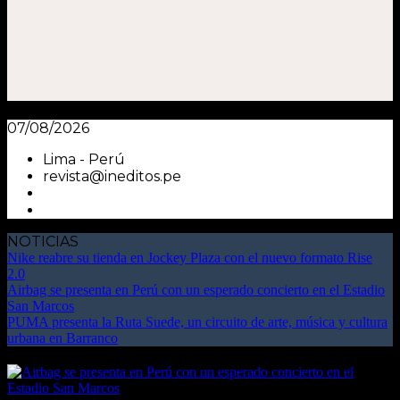
07/08/2026
Lima - Perú
revista@ineditos.pe
NOTICIAS
Nike reabre su tienda en Jockey Plaza con el nuevo formato Rise
2.0
Airbag se presenta en Perú con un esperado concierto en el Estadio
San Marcos
PUMA presenta la Ruta Suede, un circuito de arte, música y cultura
urbana en Barranco