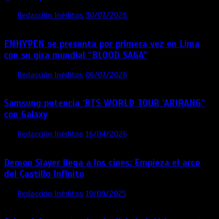
por
Redacción Inéditos
30/07/2026
3 mins
1 semana
ENHYPEN se presenta por primera vez en Lima
con su gira mundial “BLOOD SAGA”
por
Redacción Inéditos
06/07/2026
4 mins
1 mes
Samsung potencia ‘BTS WORLD TOUR ‘ARIRANG’’
con Galaxy
por
Redacción Inéditos
16/04/2026
4 mins
4 meses
Demon Slayer llega a los cines: Empieza el arco
del Castillo Infinito
por
Redacción Inéditos
10/09/2025
1 min
11 meses