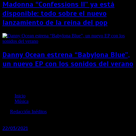
Madonna “Confessions II” ya está
disponible: todo sobre el nuevo
lanzamiento de la reina del pop
Danny Ocean estrena “Babylona Blue”,
un nuevo EP con los sonidos del verano
Wendy Sulca lanza su nueva canción junto a Olaya
Sound System
Inicio
Música
por
Redacción Inéditos
revista@ineditos.pe
22/03/2021
0
5 años