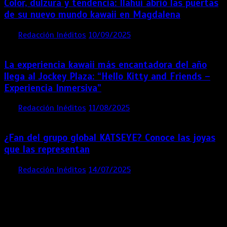
Color, dulzura y tendencia: Ilahui abrió las puertas
de su nuevo mundo kawaii en Magdalena
por
Redacción Inéditos
10/09/2025
3 mins
11 meses
La experiencia kawaii más encantadora del año
llega al Jockey Plaza: “Hello Kitty and Friends –
Experiencia Inmersiva”
por
Redacción Inéditos
11/08/2025
2 mins
12 meses
¿Fan del grupo global KATSEYE? Conoce las joyas
que las representan
por
Redacción Inéditos
14/07/2025
3 mins
1 año
Contácta con nosotros
Lima- Perú