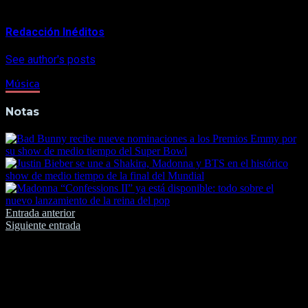
About Author
Redacción Inéditos
See author's posts
Música
Notas
Navegación
Entrada anterior
Siguiente entrada
de
entradas
Deja una respuesta
Tu dirección de correo electrónico no será publicada.
Los
campos obligatorios están marcados con
*