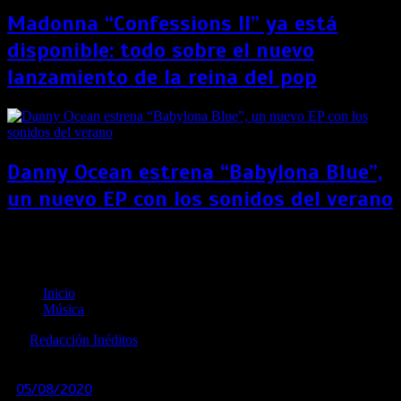
Madonna “Confessions II” ya está
disponible: todo sobre el nuevo
lanzamiento de la reina del pop
Danny Ocean estrena “Babylona Blue”,
un nuevo EP con los sonidos del verano
PayU y Spotify crean alianza para ayudar a los
artistas afectados por la pandemia
Inicio
Música
por
Redacción Inéditos
revista@ineditos.pe
05/08/2020
0
6 años