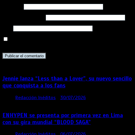
Nombre
*
Correo electrónico
*
Web
Guarda mi nombre, correo electrónico y web en este
navegador para la próxima vez que comente.
Jennie lanza “Less than a Lover”, su nuevo sencillo
que conquista a los fans
por
Redacción Inéditos
30/07/2026
3 mins
6 días
ENHYPEN se presenta por primera vez en Lima
con su gira mundial “BLOOD SAGA”
por
Redacción Inéditos
06/07/2026
4 mins
4