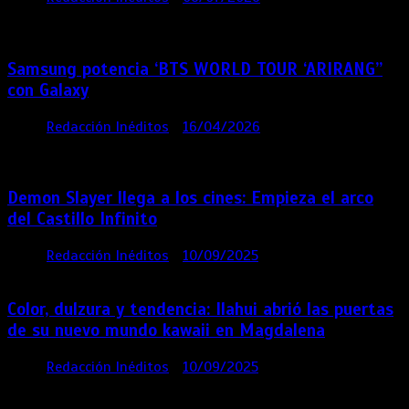
semanas
Samsung potencia ‘BTS WORLD TOUR ‘ARIRANG’’
con Galaxy
por
Redacción Inéditos
16/04/2026
4 mins
4
meses
Demon Slayer llega a los cines: Empieza el arco
del Castillo Infinito
por
Redacción Inéditos
10/09/2025
1 min
11 meses
Color, dulzura y tendencia: Ilahui abrió las puertas
de su nuevo mundo kawaii en Magdalena
por
Redacción Inéditos
10/09/2025
3 mins
11
meses