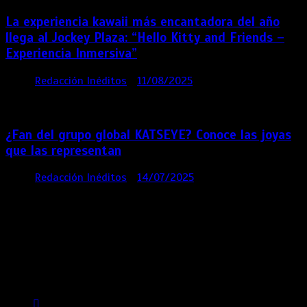
La experiencia kawaii más encantadora del año
llega al Jockey Plaza: “Hello Kitty and Friends –
Experiencia Inmersiva”
por
Redacción Inéditos
11/08/2025
2 mins
12
meses
¿Fan del grupo global KATSEYE? Conoce las joyas
que las representan
por
Redacción Inéditos
14/07/2025
3 mins
1 año
Contácta con nosotros
Lima- Perú
revista@ineditos.pe
Revista Digital