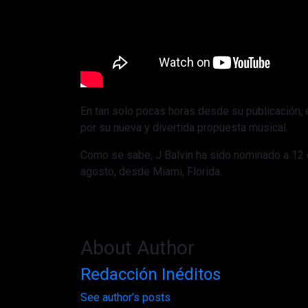
En tan solo pocas horas desde su publicación, e
por su nueva y divertida propuesta musical.
Como se sabe, J Balvin ha sido nominado a 12 d
agosto, desde Miami, Florida.
About Author
Redacción Inéditos
See author's posts