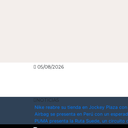
05/08/2026
NOTICIAS
Nike reabre su tienda en Jockey Plaza con
Airbag se presenta en Perú con un esperad
PUMA presenta la Ruta Suede, un circuito 