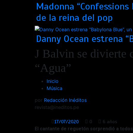
Madonna “Confessions I
de la reina del pop
Danny Ocean estrena “B
J Balvin se divierte 
“Agua”
Inicio
Música
por
Redacción Inéditos
revista@ineditos.pe
17/07/2020
0
6 años
El cantante de reguetón sorprendió a todo