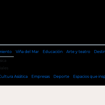
miento
Viña del Mar
Educación
Arte y teatro
Desti
ica
iales
Cultura Asiática
Empresas
Deporte
Espacios que ins