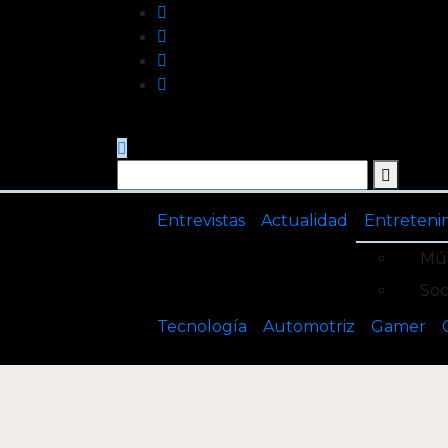
Saltar
al
contenido
Entrevistas
Actualidad
Entreteni
Mús
Soc
Tecnología
Automotriz
Gamer