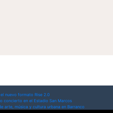
 el nuevo formato Rise 2.0
o concierto en el Estadio San Marcos
de arte, música y cultura urbana en Barranco